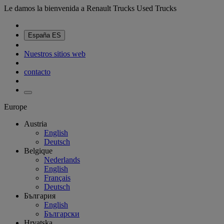
Le damos la bienvenida a Renault Trucks Used Trucks
España
ES
Nuestros sitios web
contacto
Europe
Austria
English
Deutsch
Belgique
Nederlands
English
Français
Deutsch
България
English
Български
Hrvatska