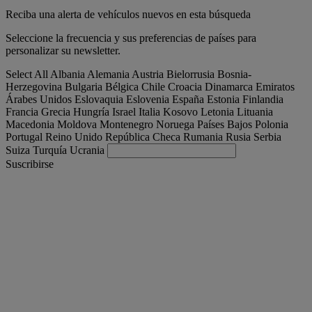
Reciba una alerta de vehículos nuevos en esta búsqueda
Seleccione la frecuencia y sus preferencias de países para
personalizar su newsletter.
Select All
Albania
Alemania
Austria
Bielorrusia
Bosnia-
Herzegovina
Bulgaria
Bélgica
Chile
Croacia
Dinamarca
Emiratos
Árabes Unidos
Eslovaquia
Eslovenia
España
Estonia
Finlandia
Francia
Grecia
Hungría
Israel
Italia
Kosovo
Letonia
Lituania
Macedonia
Moldova
Montenegro
Noruega
Países Bajos
Polonia
Portugal
Reino Unido
República Checa
Rumania
Rusia
Serbia
Suiza
Turquía
Ucrania
Suscribirse
España
Español
Encuentra tu camion
Togg
Ofertas
Togg
Used Trucks by Renault Trucks
Togg
Nuestros sitios web
contacto