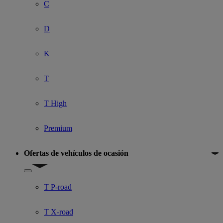
C
D
K
T
T High
Premium
Ofertas de vehículos de ocasión
Show submenu for Ofertas de vehículos de ocasión
T P-road
T X-road