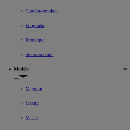
Camión-remolque
Furgoneta
Remolque
Semirremolque
Modelo
Show submenu for Modelo
Magnum
Maxity
Master