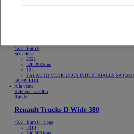
cercanos
OK
A la venta
Referencia:73328
Tractora
Renault Trucks T 480
4X2 - Euro 6
Selection+
2021
520 298 kms
19 t
TALAUTO VEHICULOS INDUSTRIALES SA Cazaleg
58 999 EUR
A la venta
Referencia:73306
Rígido
Renault Trucks D Wide 380
4X2 - Euro 6 - Lona
2019
240 000 kms