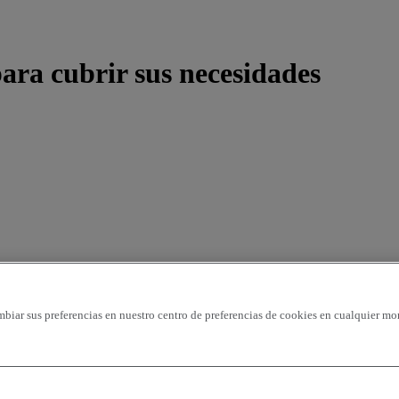
ara cubrir sus necesidades
mbiar sus preferencias en nuestro centro de preferencias de cookies en cualquier mo
 - ascendente
precio - descendente
precio - ascendente
Vehículos más