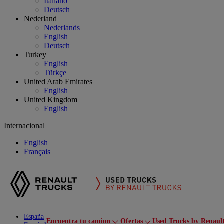
Italiano
Deutsch
Nederland
Nederlands
English
Deutsch
Turkey
English
Türkçe
United Arab Emirates
English
United Kingdom
English
Internacional
English
Français
España
Encuentra tu camion
Ofertas
Used Trucks by Renaul