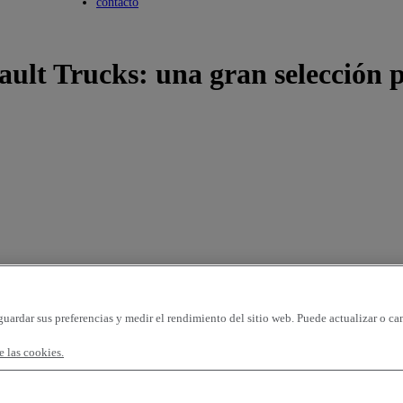
Toggle submenu
contacto
lt Trucks: una gran selección p
guardar sus preferencias y medir el rendimiento del sitio web. Puede actualizar o ca
 las cookies.
gina
96 vehículos por página
OK
rimera matriculación - ascendente
kilometraje - descendente
kilometraje