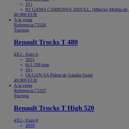
19 t
R1 GAMA CAMIONES 2010 S.L. (Murcia) Molina de S
46 000 EUR
A la venta
Referencia:73326
Tractora
Renault Trucks T 480
4X2 - Euro 6
2021
613 359 kms
18 t
OLGAN SA Palma de Gandia Spain
49 000 EUR
A la venta
Referencia:73325
Tractora
Renault Trucks T High 520
4X2 - Euro 6
2019