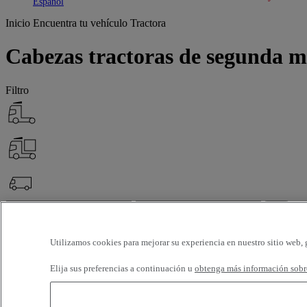
Toggle submenu
Toggle submenu
Español
Inicio
Encuentra tu vehículo
Tractora
Cabezas tractoras de segunda 
Filtro
OK
Filtros avanzados
Restablecer
Utilizamos cookies para mejorar su experiencia en nuestro sitio web, 
Aplicar
Tractora
Deseleccionar todos
Elija sus preferencias a continuación u
obtenga más información sobre
Quiénes somos
Selección (97)
Filtro
12 vehículos por página
24 vehículos por página
48 vehículos por pá