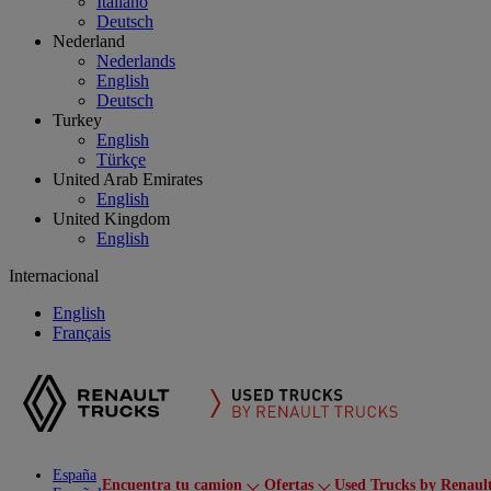
Italiano
Deutsch
Nederland
Nederlands
English
Deutsch
Turkey
English
Türkçe
United Arab Emirates
English
United Kingdom
English
Internacional
English
Français
España
Encuentra tu camion
Ofertas
Used Trucks by Renaul