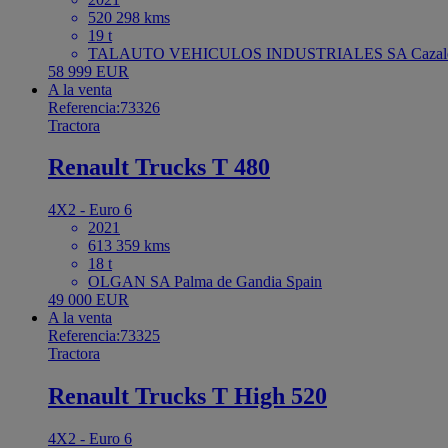
520 298 kms
19 t
TALAUTO VEHICULOS INDUSTRIALES SA Cazaleg
58 999 EUR
A la venta
Referencia:73326
Tractora
Renault Trucks T 480
4X2 - Euro 6
2021
613 359 kms
18 t
OLGAN SA Palma de Gandia Spain
49 000 EUR
A la venta
Referencia:73325
Tractora
Renault Trucks T High 520
4X2 - Euro 6