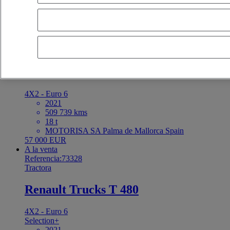
últimas ofertas
primeras ofertas
primera matriculación - descendente
p
cercanos
OK
A la venta
Referencia:73409
Tractora
Renault Trucks T 480
4X2 - Euro 6
2021
509 739 kms
18 t
MOTORISA SA Palma de Mallorca Spain
57 000 EUR
A la venta
Referencia:73328
Tractora
Renault Trucks T 480
4X2 - Euro 6
Selection+
2021