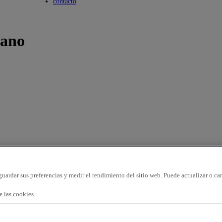
Toggle submenu
contacto
mano
guardar sus preferencias y medir el rendimiento del sitio web. Puede actualizar o ca
 las cookies.
gina
96 vehículos por página
OK