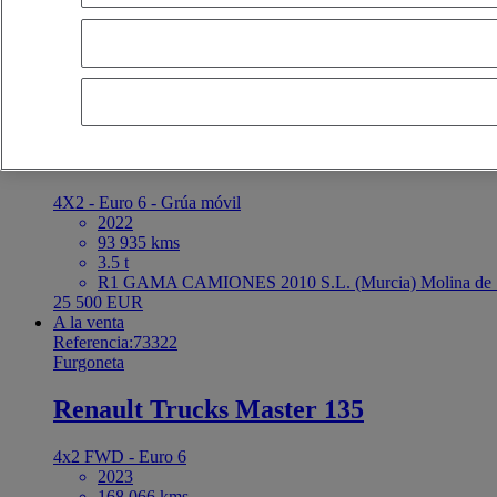
últimas ofertas
primeras ofertas
primera matriculación - descendente
p
cercanos
OK
A la venta
Referencia:73296
Furgoneta
Renault Trucks Master 150
4X2 - Euro 6 - Grúa móvil
2022
93 935 kms
3.5 t
R1 GAMA CAMIONES 2010 S.L. (Murcia) Molina de S
25 500 EUR
A la venta
Referencia:73322
Furgoneta
Renault Trucks Master 135
4x2 FWD - Euro 6
2023
168 066 kms