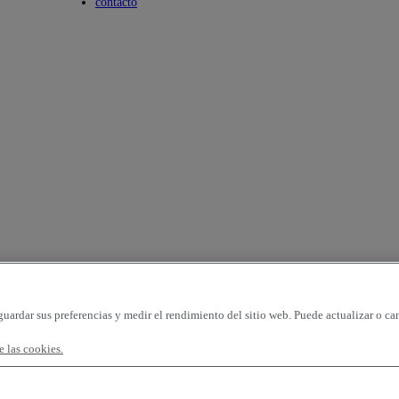
Toggle submenu
contacto
guardar sus preferencias y medir el rendimiento del sitio web. Puede actualizar o ca
 las cookies.
gina
96 vehículos por página
OK