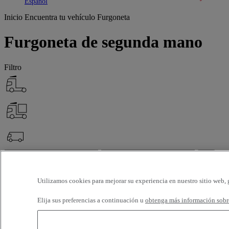
Toggle submenu
Toggle submenu
Español
Inicio
Encuentra tu vehículo
Furgoneta
Furgoneta de segunda mano
Filtro
OK
Filtros avanzados
Restablecer
Utilizamos cookies para mejorar su experiencia en nuestro sitio web, 
Aplicar
Furgoneta
Deseleccionar todos
Elija sus preferencias a continuación u
obtenga más información sobre
Quiénes somos
Selección (25)
Filtro
12 vehículos por página
24 vehículos por página
48 vehículos por pá