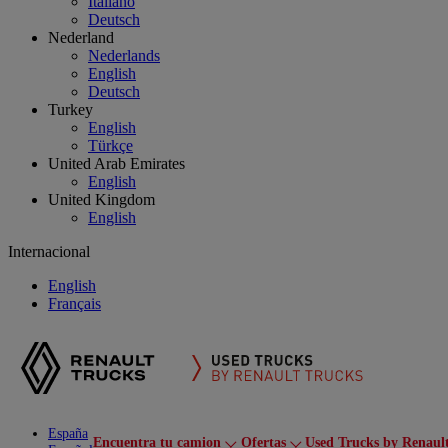
Italiano
Deutsch
Nederland
Nederlands
English
Deutsch
Turkey
English
Türkçe
United Arab Emirates
English
United Kingdom
English
Internacional
English
Français
España
Encuentra tu camion
Ofertas
Used Trucks by Renaul