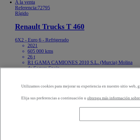
A la venta
Referencia:72795
Rígido
Renault Trucks T 460
6X2 - Euro 6 - Refrigerado
2021
605 000 kms
26 t
R1 GAMA CAMIONES 2010 S.L. (Murcia) Molina
de Segura Spain
71 000 EUR
A la venta
Referencia:72791
Utilizamos cookies para mejorar su experiencia en nuestro sitio web, g
Rígido
Elija sus preferencias a continuación u
obtenga más información sobre 
Renault Trucks T 430
6X2 - Euro 6 - Cisterna
2015
872 075 kms
26 t
TALLER MECANICO CRAF SA (León) Onzonilla