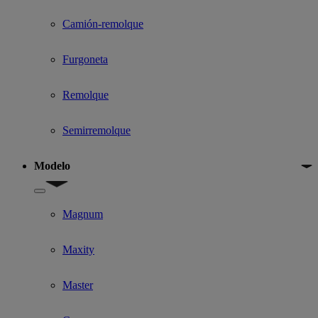
Camión-remolque
Furgoneta
Remolque
Semirremolque
Modelo
Show submenu for Modelo
Magnum
Maxity
Master