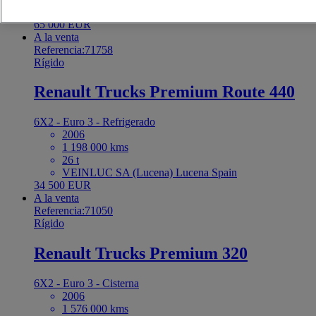
Spain
65 000 EUR
A la venta
Referencia:71758
Rígido
Renault Trucks Premium Route 440
6X2 - Euro 3 - Refrigerado
2006
1 198 000 kms
26 t
VEINLUC SA (Lucena) Lucena Spain
34 500 EUR
A la venta
Referencia:71050
Rígido
Renault Trucks Premium 320
6X2 - Euro 3 - Cisterna
2006
1 576 000 kms