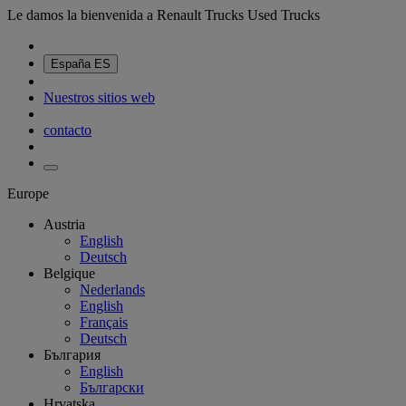
Le damos la bienvenida a Renault Trucks Used Trucks
España
ES
Nuestros sitios web
contacto
Europe
Austria
English
Deutsch
Belgique
Nederlands
English
Français
Deutsch
България
English
Български
Hrvatska