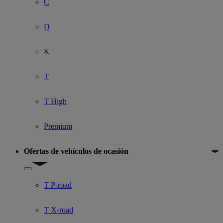
C
D
K
T
T High
Premium
Ofertas de vehículos de ocasión
Show submenu for Ofertas de vehículos de ocasión
T P-road
T X-road