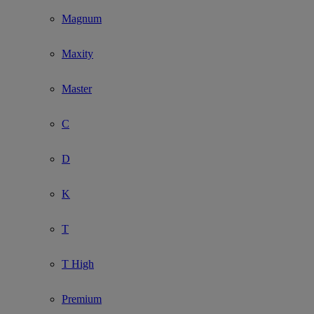
Show submenu for Modelo
Magnum
Maxity
Master
C
D
K
T
T High
Premium