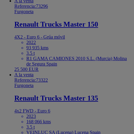
A la venta
Referencia:73296
Furgoneta
Renault Trucks Master 150
4X2 - Euro 6 - Grúa móvil
2022
93 935 kms
3.5 t
R1 GAMA CAMIONES 2010 S.L. (Murcia) Molina
de Segura Spain
25 500 EUR
A la venta
Referencia:73322
Furgoneta
Renault Trucks Master 135
4x2 FWD - Euro 6
2023
168 066 kms
3.5 t
VEINLUC SA (Lucena) Lucena Spain