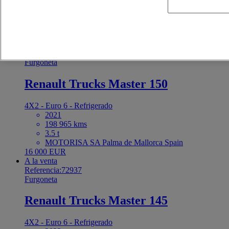
3.5 t
RENAULT TRUCK CENTER S.A.U. (Alcalá) Alcalá
de Henares Spain
21 000 EUR
A la venta
Referencia:67752
Furgoneta
Renault Trucks Master 150
4X2 - Euro 6 - Refrigerado
2021
198 965 kms
3.5 t
MOTORISA SA Palma de Mallorca Spain
16 000 EUR
A la venta
Referencia:72937
Furgoneta
Renault Trucks Master 145
4X2 - Euro 6 - Refrigerado