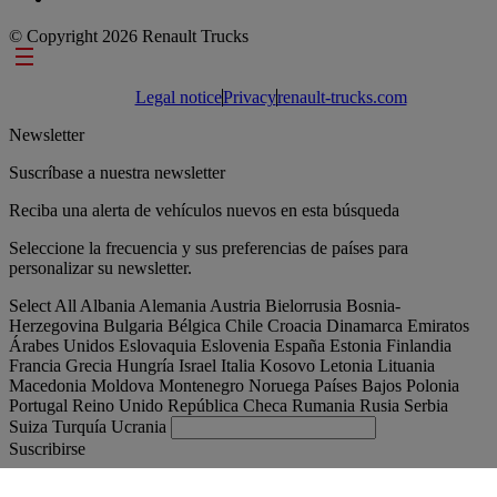
© Copyright 2026 Renault Trucks
Footer links
Legal notice
Privacy
renault-trucks.com
Newsletter
Suscríbase a nuestra newsletter
Reciba una alerta de vehículos nuevos en esta búsqueda
Seleccione la frecuencia y sus preferencias de países para
personalizar su newsletter.
Select All
Albania
Alemania
Austria
Bielorrusia
Bosnia-
Herzegovina
Bulgaria
Bélgica
Chile
Croacia
Dinamarca
Emiratos
Árabes Unidos
Eslovaquia
Eslovenia
España
Estonia
Finlandia
Francia
Grecia
Hungría
Israel
Italia
Kosovo
Letonia
Lituania
Macedonia
Moldova
Montenegro
Noruega
Países Bajos
Polonia
Portugal
Reino Unido
República Checa
Rumania
Rusia
Serbia
Suiza
Turquía
Ucrania
Suscribirse
España