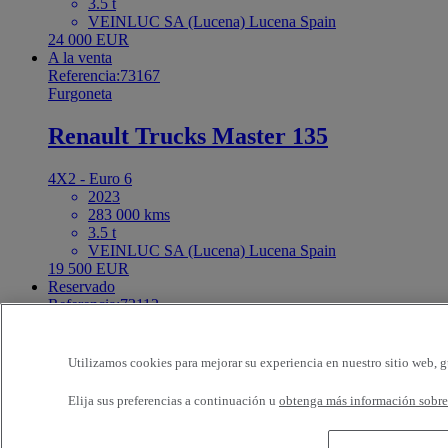
3.5 t
VEINLUC SA (Lucena) Lucena Spain
24 000 EUR
A la venta
Referencia:73167
Furgoneta
Renault Trucks Master 135
4X2 - Euro 6
2023
283 000 kms
3.5 t
VEINLUC SA (Lucena) Lucena Spain
19 500 EUR
Reservado
Referencia:73112
Furgoneta
Renault Trucks Master
Utilizamos cookies para mejorar su experiencia en nuestro sitio web, g
Elija sus preferencias a continuación u
obtenga más información sobre 
4X2 - Euro 6
2024
72 913 kms