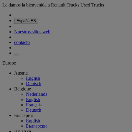
Le damos la bienvenida a Renault Trucks Used Trucks
España
ES
Nuestros sitios web
contacto
Europe
Austria
English
Deutsch
Belgique
Nederlands
English
Français
Deutsch
България
English
Български
Hrvatska