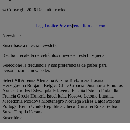
© Copyright 2026 Renault Trucks
Footer links
Legal notice
Privacy
renault-trucks.com
Newsletter
Suscríbase a nuestra newsletter
Reciba una alerta de vehículos nuevos en esta búsqueda
Seleccione la frecuencia y sus preferencias de países para
personalizar su newsletter.
Select All
Albania
Alemania
Austria
Bielorrusia
Bosnia-
Herzegovina
Bulgaria
Bélgica
Chile
Croacia
Dinamarca
Emiratos
Árabes Unidos
Eslovaquia
Eslovenia
España
Estonia
Finlandia
Francia
Grecia
Hungría
Israel
Italia
Kosovo
Letonia
Lituania
Macedonia
Moldova
Montenegro
Noruega
Países Bajos
Polonia
Portugal
Reino Unido
República Checa
Rumania
Rusia
Serbia
Suiza
Turquía
Ucrania
Suscribirse
España