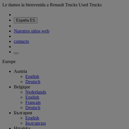
Le damos la bienvenida a Renault Trucks Used Trucks
España
ES
Nuestros sitios web
contacto
Europe
Austria
English
Deutsch
Belgique
Nederlands
English
Français
Deutsch
България
English
Български
Hrvatska