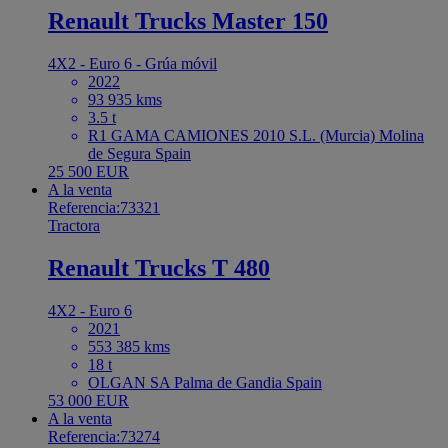
Renault Trucks Master 150
4X2 - Euro 6 - Grúa móvil
2022
93 935 kms
3.5 t
R1 GAMA CAMIONES 2010 S.L. (Murcia) Molina
de Segura Spain
25 500 EUR
A la venta
Referencia:73321
Tractora
Renault Trucks T 480
4X2 - Euro 6
2021
553 385 kms
18 t
OLGAN SA Palma de Gandia Spain
53 000 EUR
A la venta
Referencia:73274