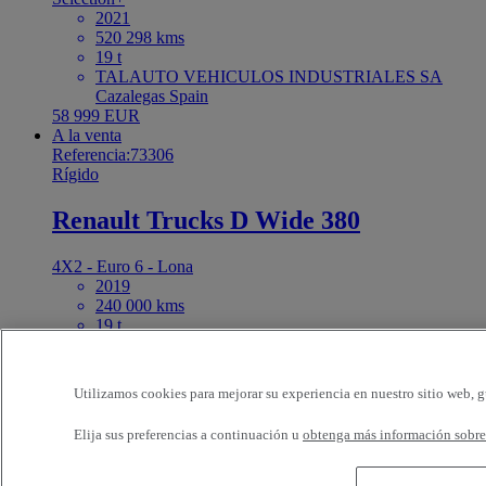
2021
520 298 kms
19 t
TALAUTO VEHICULOS INDUSTRIALES SA
Cazalegas Spain
58 999 EUR
A la venta
Referencia:73306
Rígido
Renault Trucks D Wide 380
4X2 - Euro 6 - Lona
2019
240 000 kms
19 t
R1 GAMA CAMIONES 2010 S.L. (Murcia) Molina
de Segura Spain
46 000 EUR
Utilizamos cookies para mejorar su experiencia en nuestro sitio web, g
A la venta
Referencia:73326
Elija sus preferencias a continuación u
obtenga más información sobre 
Tractora