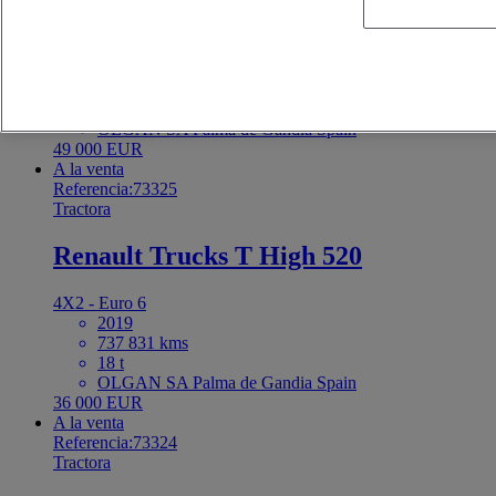
Renault Trucks T 480
4X2 - Euro 6
2021
613 359 kms
18 t
OLGAN SA Palma de Gandia Spain
49 000 EUR
A la venta
Referencia:73325
Tractora
Renault Trucks T High 520
4X2 - Euro 6
2019
737 831 kms
18 t
OLGAN SA Palma de Gandia Spain
36 000 EUR
A la venta
Referencia:73324
Tractora