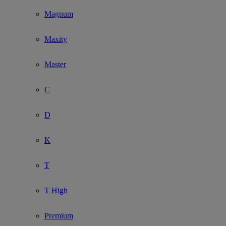
Show submenu for Modelo
Magnum
Maxity
Master
C
D
K
T
T High
Premium