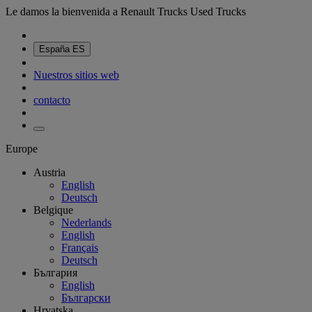
Le damos la bienvenida a Renault Trucks Used Trucks
España
ES
Nuestros sitios web
contacto
Europe
Austria
English
Deutsch
Belgique
Nederlands
English
Français
Deutsch
България
English
Български
Hrvatska