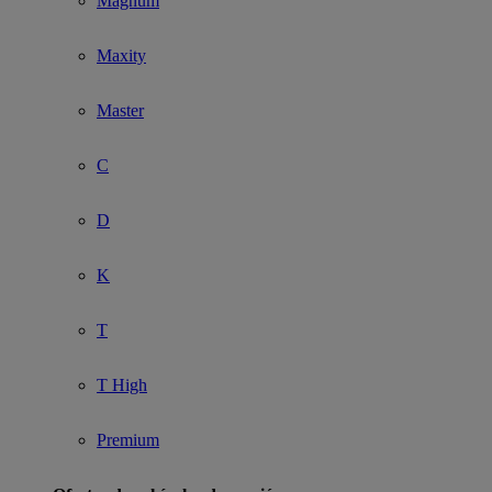
Magnum
Maxity
Master
C
D
K
T
T High
Premium