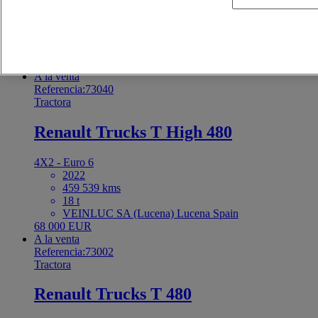
2019
829 892 kms
19 t
VEINLUC SA (Lucena) Lucena Spain
33 000 EUR
A la venta
Referencia:73040
Tractora
Renault Trucks T High 480
4X2 - Euro 6
2022
459 539 kms
18 t
VEINLUC SA (Lucena) Lucena Spain
68 000 EUR
A la venta
Referencia:73002
Tractora
Renault Trucks T 480