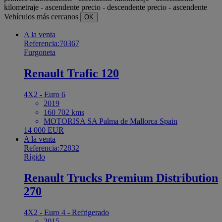
kilometraje - ascendente
precio - descendente
precio - ascendente
Vehículos más cercanos
OK
A la venta
Referencia:70367
Furgoneta
Renault Trafic 120
4X2 - Euro 6
2019
160 702 kms
MOTORISA SA Palma de Mallorca Spain
14 000 EUR
A la venta
Referencia:72832
Rígido
Renault Trucks Premium Distribution
270
4X2 - Euro 4 - Refrigerado
2015