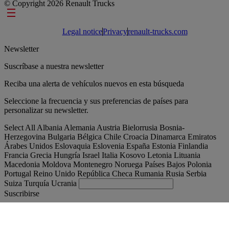
© Copyright 2026 Renault Trucks
Footer links
Legal notice
Privacy
renault-trucks.com
Newsletter
Suscríbase a nuestra newsletter
Reciba una alerta de vehículos nuevos en esta búsqueda
Seleccione la frecuencia y sus preferencias de países para
personalizar su newsletter.
Select All
Albania
Alemania
Austria
Bielorrusia
Bosnia-
Herzegovina
Bulgaria
Bélgica
Chile
Croacia
Dinamarca
Emiratos
Árabes Unidos
Eslovaquia
Eslovenia
España
Estonia
Finlandia
Francia
Grecia
Hungría
Israel
Italia
Kosovo
Letonia
Lituania
Macedonia
Moldova
Montenegro
Noruega
Países Bajos
Polonia
Portugal
Reino Unido
República Checa
Rumania
Rusia
Serbia
Suiza
Turquía
Ucrania
Suscribirse
España
Español