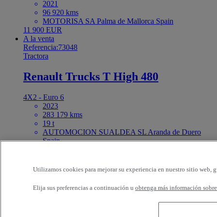
2021
96 920 kms
MOTORISA SA Palma de Mallorca Spain
11 900 EUR
A la venta
Referencia:73048
Tractora
Renault Trucks T High 480
4X2 - Euro 6
2023
283 179 kms
19 t
AUTOMOCION SUALDEA SL Aranda de Duero
Spain
75 500 EUR
A la venta
Referencia:73042
Utilizamos cookies para mejorar su experiencia en nuestro sitio web, g
Rígido
Elija sus preferencias a continuación u
obtenga más información sobre 
Renault Trucks T 460
4X2 - Euro 6