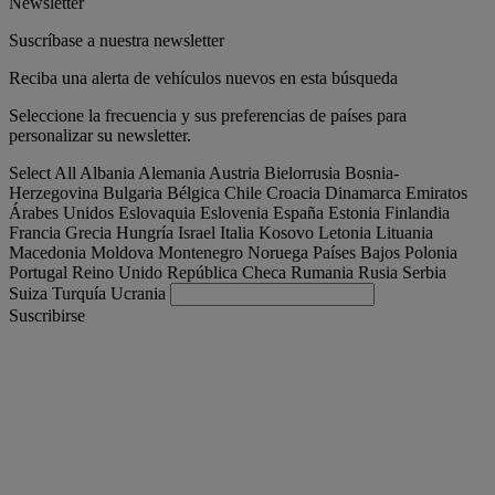
Newsletter
Suscríbase a nuestra newsletter
Reciba una alerta de vehículos nuevos en esta búsqueda
Seleccione la frecuencia y sus preferencias de países para
personalizar su newsletter.
Select All
Albania
Alemania
Austria
Bielorrusia
Bosnia-
Herzegovina
Bulgaria
Bélgica
Chile
Croacia
Dinamarca
Emiratos
Árabes Unidos
Eslovaquia
Eslovenia
España
Estonia
Finlandia
Francia
Grecia
Hungría
Israel
Italia
Kosovo
Letonia
Lituania
Macedonia
Moldova
Montenegro
Noruega
Países Bajos
Polonia
Portugal
Reino Unido
República Checa
Rumania
Rusia
Serbia
Suiza
Turquía
Ucrania
Suscribirse
España
Español
Encuentra tu camion
Togg
Ofertas
Togg
Used Trucks by Renault Trucks
Togg