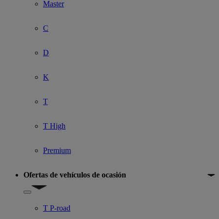
Master
C
D
K
T
T High
Premium
Ofertas de vehículos de ocasión
Show submenu for Ofertas de vehículos de ocasión
T P-road