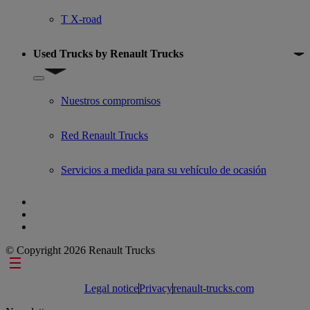
T X-road
Used Trucks by Renault Trucks
Show submenu for Used Trucks by Renault Trucks
Nuestros compromisos
Red Renault Trucks
Servicios a medida para su vehículo de ocasión
© Copyright 2026 Renault Trucks
Footer links
Legal notice
Privacy
renault-trucks.com