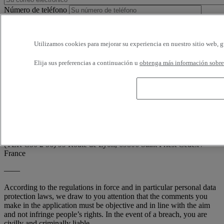
Número de teléfono
Horarios disponibles
Utilizamos cookies para mejorar su experiencia en nuestro sitio web, g
Estoy de acuerdo en recibir e-mails de Renault Trucks o de su
Elija sus preferencias a continuación u
obtenga más información sobre 
red, con encuestas o información relativa a los productos y servicios
de Renault Trucks. Puedo solicitar la cancelación en cualquier
momento.
Conforme a la demanda de la CNIL (artículo 34 de la ley francesa
'Informática y Libertades'; n° 78-17 de 6 enero 1978), usted dispone
en todo momento de derecho de acceso, de rectificación y de la
supresión de sus informaciones nominativas, sin tener que indicar el
motivo, escribiendo a: RENAULT TRUCKS, Digital Channel
(TER C50 2 56) 99 Route de Lyon, 69806 Saint Priest Cedex /
France
——
According to the regulations in force and in particular personal data
protection laws, we draw to you attention that the comments you
make in the application must be objective and in line with the aim
and not infringe people’s rights. In the event of a breach, you are
civilly and criminally liable.