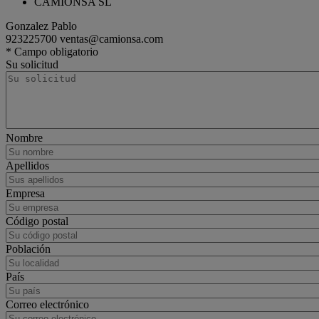
CAMIONSA SL
Gonzalez Pablo
923225700
ventas@camionsa.com
tractor
Renault Trucks T
* Campo obligatorio
Su solicitud
Nombre
Apellidos
Empresa
Código postal
Población
País
Correo electrónico