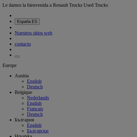
Le damos la bienvenida a Renault Trucks Used Trucks
España
ES
Nuestros sitios web
contacto
Europe
Austria
English
Deutsch
Belgique
Nederlands
English
Français
Deutsch
България
English
Български
Hrvatska