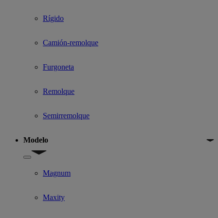
Rígido
Camión-remolque
Furgoneta
Remolque
Semirremolque
Modelo
Show submenu for Modelo
Magnum
Maxity