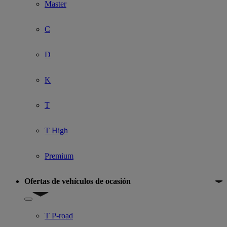
Master
C
D
K
T
T High
Premium
Ofertas de vehículos de ocasión
Show submenu for Ofertas de vehículos de ocasión
T P-road