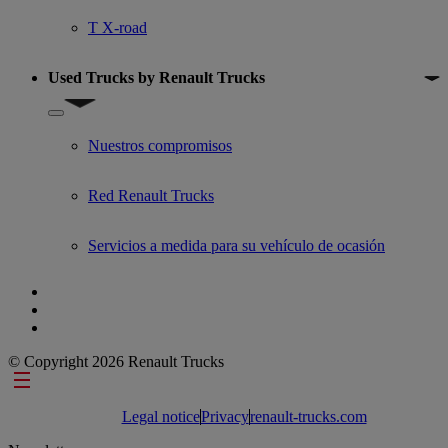
T X-road
Used Trucks by Renault Trucks
Show submenu for Used Trucks by Renault Trucks
Nuestros compromisos
Red Renault Trucks
Servicios a medida para su vehículo de ocasión
© Copyright 2026 Renault Trucks
Footer links
Legal notice
Privacy
renault-trucks.com