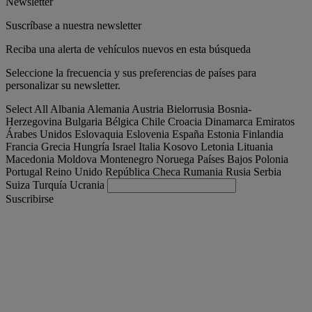
Newsletter
Suscríbase a nuestra newsletter
Reciba una alerta de vehículos nuevos en esta búsqueda
Seleccione la frecuencia y sus preferencias de países para
personalizar su newsletter.
Select All
Albania
Alemania
Austria
Bielorrusia
Bosnia-
Herzegovina
Bulgaria
Bélgica
Chile
Croacia
Dinamarca
Emiratos
Árabes Unidos
Eslovaquia
Eslovenia
España
Estonia
Finlandia
Francia
Grecia
Hungría
Israel
Italia
Kosovo
Letonia
Lituania
Macedonia
Moldova
Montenegro
Noruega
Países Bajos
Polonia
Portugal
Reino Unido
República Checa
Rumania
Rusia
Serbia
Suiza
Turquía
Ucrania
Suscribirse
España
Español
Encuentra tu camion
Togg
Ofertas
Togg
Used Trucks by Renault Trucks
Togg