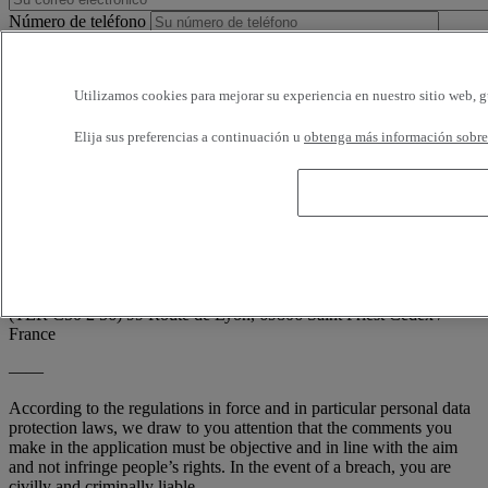
Número de teléfono
Horarios disponibles
Utilizamos cookies para mejorar su experiencia en nuestro sitio web, g
Estoy de acuerdo en recibir e-mails de Renault Trucks o de su
Elija sus preferencias a continuación u
obtenga más información sobre 
red, con encuestas o información relativa a los productos y servicios
de Renault Trucks. Puedo solicitar la cancelación en cualquier
momento.
Conforme a la demanda de la CNIL (artículo 34 de la ley francesa
'Informática y Libertades'; n° 78-17 de 6 enero 1978), usted dispone
en todo momento de derecho de acceso, de rectificación y de la
supresión de sus informaciones nominativas, sin tener que indicar el
motivo, escribiendo a: RENAULT TRUCKS, Digital Channel
(TER C50 2 56) 99 Route de Lyon, 69806 Saint Priest Cedex /
France
——
According to the regulations in force and in particular personal data
protection laws, we draw to you attention that the comments you
make in the application must be objective and in line with the aim
and not infringe people’s rights. In the event of a breach, you are
civilly and criminally liable.