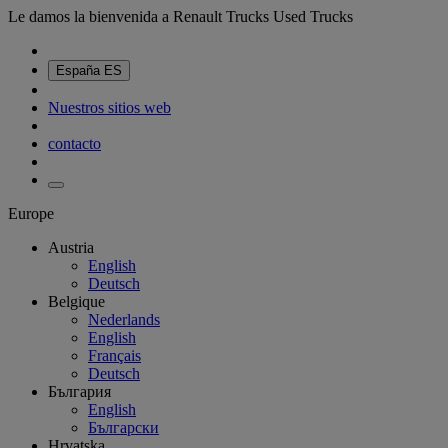
Le damos la bienvenida a Renault Trucks Used Trucks
España
ES
Nuestros sitios web
contacto
Europe
Austria
English
Deutsch
Belgique
Nederlands
English
Français
Deutsch
България
English
Български
Hrvatska