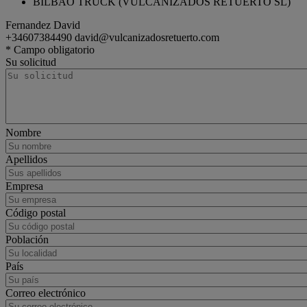
BILBAO TRUCK (VULCANIZADOS RETUERTO SL)
Fernandez David
+34607384490
david@vulcanizadosretuerto.com
tractor
Renault Trucks T
* Campo obligatorio
Su solicitud
Nombre
Apellidos
Empresa
Código postal
Población
País
Correo electrónico