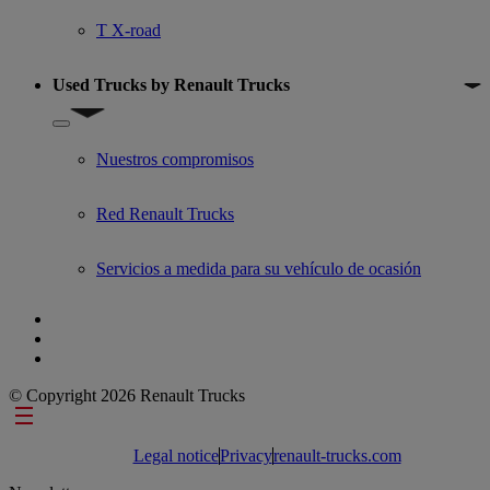
T X-road
Used Trucks by Renault Trucks
Show submenu for Used Trucks by Renault Trucks
Nuestros compromisos
Red Renault Trucks
Servicios a medida para su vehículo de ocasión
© Copyright 2026 Renault Trucks
Footer links
Legal notice
Privacy
renault-trucks.com