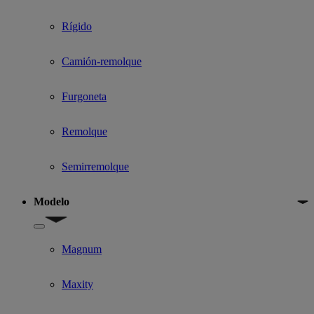
Rígido
Camión-remolque
Furgoneta
Remolque
Semirremolque
Modelo
Show submenu for Modelo
Magnum
Maxity