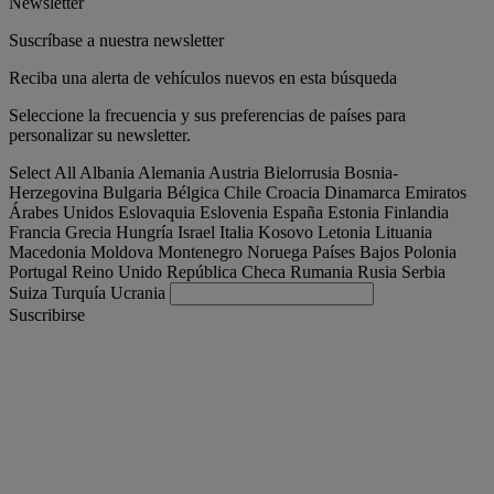
Newsletter
Suscríbase a nuestra newsletter
Reciba una alerta de vehículos nuevos en esta búsqueda
Seleccione la frecuencia y sus preferencias de países para
personalizar su newsletter.
Select All
Albania
Alemania
Austria
Bielorrusia
Bosnia-
Herzegovina
Bulgaria
Bélgica
Chile
Croacia
Dinamarca
Emiratos
Árabes Unidos
Eslovaquia
Eslovenia
España
Estonia
Finlandia
Francia
Grecia
Hungría
Israel
Italia
Kosovo
Letonia
Lituania
Macedonia
Moldova
Montenegro
Noruega
Países Bajos
Polonia
Portugal
Reino Unido
República Checa
Rumania
Rusia
Serbia
Suiza
Turquía
Ucrania
Suscribirse
España
Español
Encuentra tu camion
Togg
Ofertas
Togg
Used Trucks by Renault Trucks
Togg