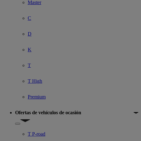
Master
C
D
K
T
T High
Premium
Ofertas de vehículos de ocasión
Show submenu for Ofertas de vehículos de ocasión
T P-road