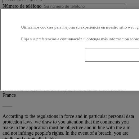
Número de teléfono
Horarios disponibles
Utilizamos cookies para mejorar su experiencia en nuestro sitio web, g
Estoy de acuerdo en recibir e-mails de Renault Trucks o de su
Elija sus preferencias a continuación u
obtenga más información sobre 
red, con encuestas o información relativa a los productos y servicios
de Renault Trucks. Puedo solicitar la cancelación en cualquier
momento.
Conforme a la demanda de la CNIL (artículo 34 de la ley francesa
'Informática y Libertades'; n° 78-17 de 6 enero 1978), usted dispone
en todo momento de derecho de acceso, de rectificación y de la
supresión de sus informaciones nominativas, sin tener que indicar el
motivo, escribiendo a: RENAULT TRUCKS, Digital Channel
(TER C50 2 56) 99 Route de Lyon, 69806 Saint Priest Cedex /
France
——
According to the regulations in force and in particular personal data
protection laws, we draw to you attention that the comments you
make in the application must be objective and in line with the aim
and not infringe people’s rights. In the event of a breach, you are
civilly and criminally liable.