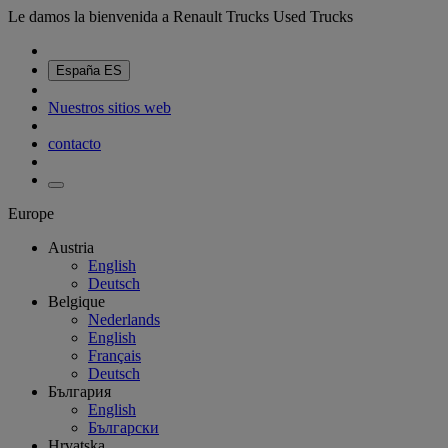
Le damos la bienvenida a Renault Trucks Used Trucks
España
ES
Nuestros sitios web
contacto
Europe
Austria
English
Deutsch
Belgique
Nederlands
English
Français
Deutsch
България
English
Български
Hrvatska