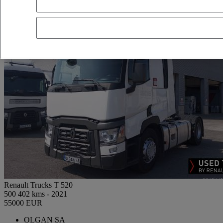
Renault Trucks T 520
500 402 kms - 2021
55000 EUR
OLGAN SA