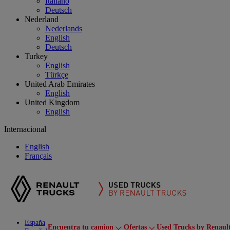
Italiano
Deutsch
Nederland
Nederlands
English
Deutsch
Turkey
English
Türkçe
United Arab Emirates
English
United Kingdom
English
Internacional
English
Français
España
Encuentra tu camion
Ofertas
Used Trucks by Renaul