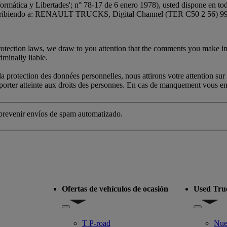
ormática y Libertades'; n° 78-17 de 6 enero 1978), usted dispone en to
, escribiendo a: RENAULT TRUCKS, Digital Channel (TER C50 2 56) 99
protection laws, we draw to you attention that the comments you make in
iminally liable.
protection des données personnelles, nous attirons votre attention sur 
s porter atteinte aux droits des personnes. En cas de manquement vous eng
 prevenir envíos de spam automatizado.
Ofertas de vehículos de ocasión
Used Tru
delo
Show submenu for Ofertas de vehículos de ocasión
Show subm
T P-road
Nue