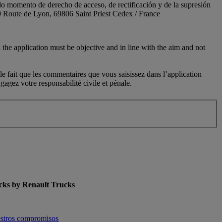
do momento de derecho de acceso, de rectificación y de la supresión
 Route de Lyon, 69806 Saint Priest Cedex / France
 the application must be objective and in line with the aim and not
le fait que les commentaires que vous saisissez dans l’application
agez votre responsabilité civile et pénale.
cks by Renault Trucks
enu for Used Trucks by Renault Trucks
stros compromisos