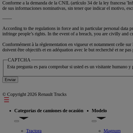
Conforme a la demanda de la CNIL (artículo 34 de la ley francesa 'Inf
de sus informaciones nominativas, sin tener que indicar el motivo
——
According to the regulations in force and in particular personal data 
infringe people’s rights. In the event of a breach, you are civilly and cr
Conformément à la règlementation en vigueur et notamment celle sur la 
doivent être objectifs et en adéquation avec le but recherché et ne pa
CAPTCHA
Esta pregunta es para comprobar si usted es un visitante humano y
© Copyright 2026 Renault Trucks
Footer
Categorías de camiones de ocasión
Modelo
Show submenu for Categorías de camiones de ocasión
Show submenu for Mo
Tractora
Magnum