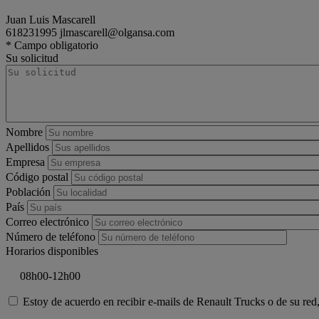
Juan Luis Mascarell
618231995
jlmascarell@olgansa.com
tractor
Renault Trucks T
* Campo obligatorio
Su solicitud
Nombre
Apellidos
Empresa
Código postal
Población
País
Correo electrónico
Número de teléfono
Horarios disponibles
Estoy de acuerdo en recibir e-mails de Renault Trucks o de su red