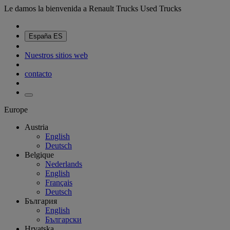
Le damos la bienvenida a Renault Trucks Used Trucks
España
ES
Nuestros sitios web
contacto
Europe
Austria
English
Deutsch
Belgique
Nederlands
English
Français
Deutsch
България
English
Български
Hrvatska