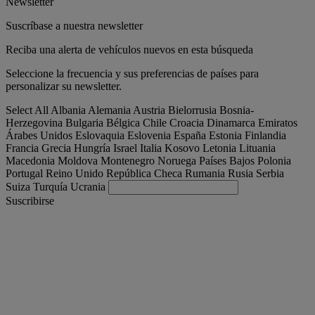
Newsletter
Suscríbase a nuestra newsletter
Reciba una alerta de vehículos nuevos en esta búsqueda
Seleccione la frecuencia y sus preferencias de países para
personalizar su newsletter.
Select All
Albania
Alemania
Austria
Bielorrusia
Bosnia-
Herzegovina
Bulgaria
Bélgica
Chile
Croacia
Dinamarca
Emiratos
Árabes Unidos
Eslovaquia
Eslovenia
España
Estonia
Finlandia
Francia
Grecia
Hungría
Israel
Italia
Kosovo
Letonia
Lituania
Macedonia
Moldova
Montenegro
Noruega
Países Bajos
Polonia
Portugal
Reino Unido
República Checa
Rumania
Rusia
Serbia
Suiza
Turquía
Ucrania
Suscribirse
España
Español
Encuentra tu camion
Togg
Ofertas
Togg
Used Trucks by Renault Trucks
Togg