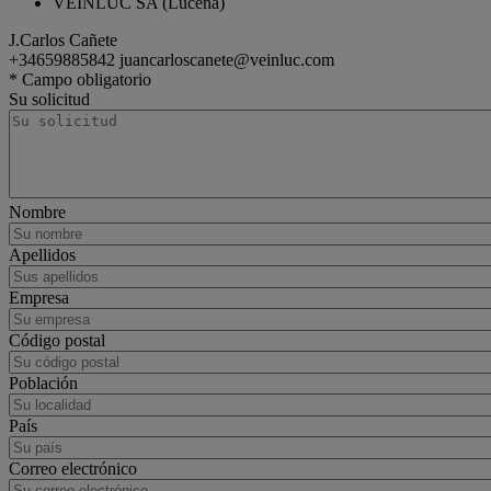
VEINLUC SA (Lucena)
J.Carlos Cañete
+34659885842
juancarloscanete@veinluc.com
van
Renault Trucks Master
* Campo obligatorio
Su solicitud
Nombre
Apellidos
Empresa
Código postal
Población
País
Correo electrónico