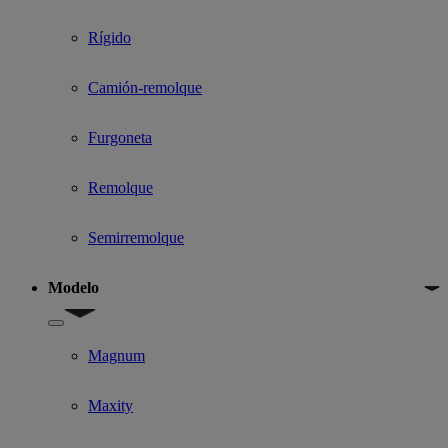
Rígido
Camión-remolque
Furgoneta
Remolque
Semirremolque
Modelo
Show submenu for Modelo
Magnum
Maxity