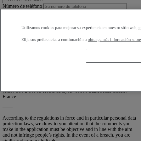
Número de teléfono
Horarios disponibles
Utilizamos cookies para mejorar su experiencia en nuestro sitio web, g
Estoy de acuerdo en recibir e-mails de Renault Trucks o de su
Elija sus preferencias a continuación u
obtenga más información sobre 
red, con encuestas o información relativa a los productos y servicios
de Renault Trucks. Puedo solicitar la cancelación en cualquier
momento.
Conforme a la demanda de la CNIL (artículo 34 de la ley francesa
'Informática y Libertades'; n° 78-17 de 6 enero 1978), usted dispone
en todo momento de derecho de acceso, de rectificación y de la
supresión de sus informaciones nominativas, sin tener que indicar el
motivo, escribiendo a: RENAULT TRUCKS, Digital Channel
(TER C50 2 56) 99 Route de Lyon, 69806 Saint Priest Cedex /
France
——
According to the regulations in force and in particular personal data
protection laws, we draw to you attention that the comments you
make in the application must be objective and in line with the aim
and not infringe people’s rights. In the event of a breach, you are
civilly and criminally liable.