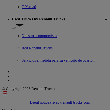
T X-road
Used Trucks by Renault Trucks
Show submenu for Used Trucks by Renault Trucks
Nuestros compromisos
Red Renault Trucks
Servicios a medida para su vehículo de ocasión
© Copyright 2026 Renault Trucks
Footer links
Legal notice
Privacy
renault-trucks.com