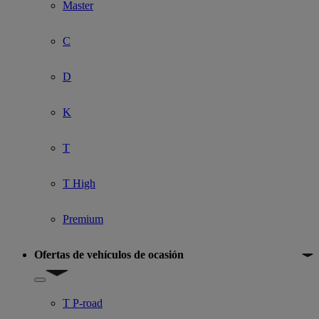
Master
C
D
K
T
T High
Premium
Ofertas de vehículos de ocasión
Show submenu for Ofertas de vehículos de ocasión
T P-road