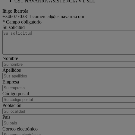
CST NAVARRA ASISTENCIA V.I. SLL
Iñigo Ibarrola
+34607703311
comercial@cstnavarra.com
tractor
Renault Trucks T
* Campo obligatorio
Su solicitud
Nombre
Apellidos
Empresa
Código postal
Población
País
Correo electrónico