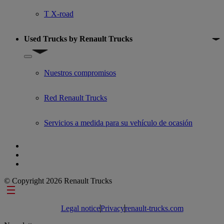
T X-road
Used Trucks by Renault Trucks
Show submenu for Used Trucks by Renault Trucks
Nuestros compromisos
Red Renault Trucks
Servicios a medida para su vehículo de ocasión
© Copyright 2026 Renault Trucks
Footer links
Legal notice
Privacy
renault-trucks.com