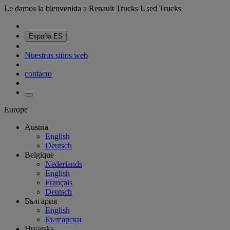
Le damos la bienvenida a Renault Trucks Used Trucks
España
ES
Nuestros sitios web
contacto
Europe
Austria
English
Deutsch
Belgique
Nederlands
English
Français
Deutsch
България
English
Български
Hrvatska