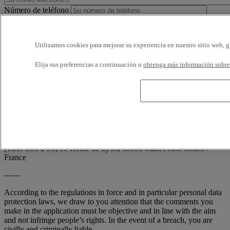
Número de teléfono
Horarios disponibles
Utilizamos cookies para mejorar su experiencia en nuestro sitio web, g
Estoy de acuerdo en recibir e-mails de Renault Trucks o de su
Elija sus preferencias a continuación u
obtenga más información sobre 
red, con encuestas o información relativa a los productos y servicios
de Renault Trucks. Puedo solicitar la cancelación en cualquier
momento.
Conforme a la demanda de la CNIL (artículo 34 de la ley francesa
'Informática y Libertades'; n° 78-17 de 6 enero 1978), usted dispone
en todo momento de derecho de acceso, de rectificación y de la
supresión de sus informaciones nominativas, sin tener que indicar el
motivo, escribiendo a: RENAULT TRUCKS, Digital Channel
(TER C50 2 56) 99 Route de Lyon, 69806 Saint Priest Cedex /
France
——
According to the regulations in force and in particular personal data
protection laws, we draw to you attention that the comments you
make in the application must be objective and in line with the aim
and not infringe people’s rights. In the event of a breach, you are
civilly and criminally liable.