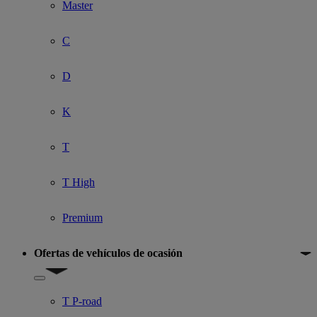
Master
C
D
K
T
T High
Premium
Ofertas de vehículos de ocasión
Show submenu for Ofertas de vehículos de ocasión
T P-road