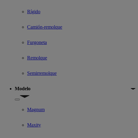
Rígido
Camión-remolque
Furgoneta
Remolque
Semirremolque
Modelo
Show submenu for Modelo
Magnum
Maxity