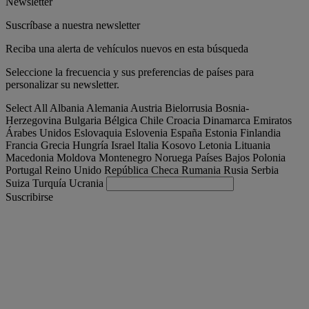
Newsletter
Suscríbase a nuestra newsletter
Reciba una alerta de vehículos nuevos en esta búsqueda
Seleccione la frecuencia y sus preferencias de países para
personalizar su newsletter.
Select All
Albania
Alemania
Austria
Bielorrusia
Bosnia-
Herzegovina
Bulgaria
Bélgica
Chile
Croacia
Dinamarca
Emiratos
Árabes Unidos
Eslovaquia
Eslovenia
España
Estonia
Finlandia
Francia
Grecia
Hungría
Israel
Italia
Kosovo
Letonia
Lituania
Macedonia
Moldova
Montenegro
Noruega
Países Bajos
Polonia
Portugal
Reino Unido
República Checa
Rumania
Rusia
Serbia
Suiza
Turquía
Ucrania
Suscribirse
España
Español
Encuentra tu camion
Togg
Ofertas
Togg
Used Trucks by Renault Trucks
Togg