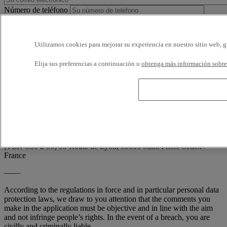
Número de teléfono
Horarios disponibles
Utilizamos cookies para mejorar su experiencia en nuestro sitio web, g
Estoy de acuerdo en recibir e-mails de Renault Trucks o de su
Elija sus preferencias a continuación u
obtenga más información sobre 
red, con encuestas o información relativa a los productos y servicios
de Renault Trucks. Puedo solicitar la cancelación en cualquier
momento.
Conforme a la demanda de la CNIL (artículo 34 de la ley francesa
'Informática y Libertades'; n° 78-17 de 6 enero 1978), usted dispone
en todo momento de derecho de acceso, de rectificación y de la
supresión de sus informaciones nominativas, sin tener que indicar el
motivo, escribiendo a: RENAULT TRUCKS, Digital Channel
(TER C50 2 56) 99 Route de Lyon, 69806 Saint Priest Cedex /
France
——
According to the regulations in force and in particular personal data
protection laws, we draw to you attention that the comments you
make in the application must be objective and in line with the aim
and not infringe people’s rights. In the event of a breach, you are
civilly and criminally liable.