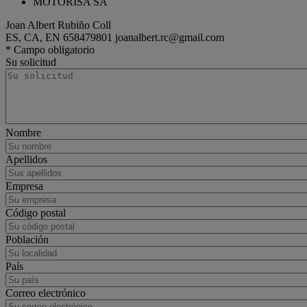
MOTORISA SA
Joan Albert Rubiño Coll
ES, CA, EN
658479801
joanalbert.rc@gmail.com
tractor
Renault Trucks T
* Campo obligatorio
Su solicitud
Nombre
Apellidos
Empresa
Código postal
Población
País
Correo electrónico