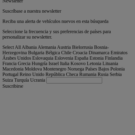
Newsletter
Suscríbase a nuestra newsletter
Reciba una alerta de vehículos nuevos en esta búsqueda
Seleccione la frecuencia y sus preferencias de países para
personalizar su newsletter.
Select All
Albania
Alemania
Austria
Bielorrusia
Bosnia-
Herzegovina
Bulgaria
Bélgica
Chile
Croacia
Dinamarca
Emiratos
Árabes Unidos
Eslovaquia
Eslovenia
España
Estonia
Finlandia
Francia
Grecia
Hungría
Israel
Italia
Kosovo
Letonia
Lituania
Macedonia
Moldova
Montenegro
Noruega
Países Bajos
Polonia
Portugal
Reino Unido
República Checa
Rumania
Rusia
Serbia
Suiza
Turquía
Ucrania
Suscribirse
España
Español
Encuentra tu camion
Togg
Ofertas
Togg
Used Trucks by Renault Trucks
Togg