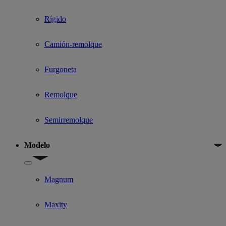
Rígido
Camión-remolque
Furgoneta
Remolque
Semirremolque
Modelo
Show submenu for Modelo
Magnum
Maxity