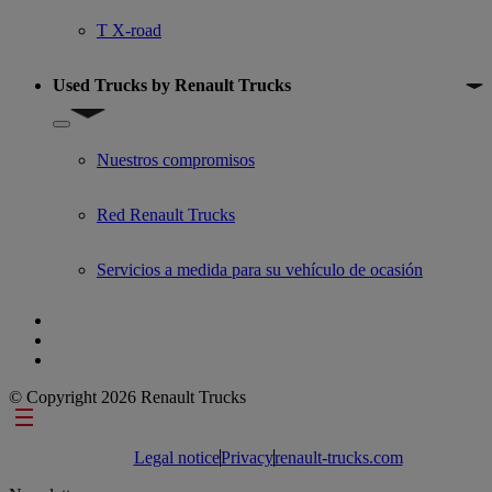
T X-road
Used Trucks by Renault Trucks
Show submenu for Used Trucks by Renault Trucks
Nuestros compromisos
Red Renault Trucks
Servicios a medida para su vehículo de ocasión
© Copyright 2026 Renault Trucks
Footer links
Legal notice
Privacy
renault-trucks.com