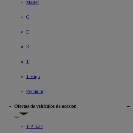
Master
C
D
K
T
T High
Premium
Ofertas de vehículos de ocasión
Show submenu for Ofertas de vehículos de ocasión
T P-road