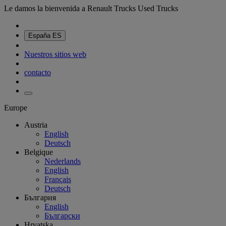
Le damos la bienvenida a Renault Trucks Used Trucks
España
ES
Nuestros sitios web
contacto
Europe
Austria
English
Deutsch
Belgique
Nederlands
English
Français
Deutsch
България
English
Български
Hrvatska