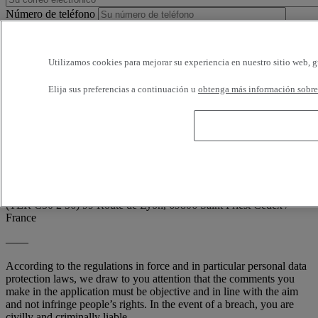
Número de teléfono
Horarios disponibles
Utilizamos cookies para mejorar su experiencia en nuestro sitio web, g
Estoy de acuerdo en recibir e-mails de Renault Trucks o de su
Elija sus preferencias a continuación u
obtenga más información sobre 
red, con encuestas o información relativa a los productos y servicios
de Renault Trucks. Puedo solicitar la cancelación en cualquier
momento.
Conforme a la demanda de la CNIL (artículo 34 de la ley francesa
'Informática y Libertades'; n° 78-17 de 6 enero 1978), usted dispone
en todo momento de derecho de acceso, de rectificación y de la
supresión de sus informaciones nominativas, sin tener que indicar el
motivo, escribiendo a: RENAULT TRUCKS, Digital Channel
(TER C50 2 56) 99 Route de Lyon, 69806 Saint Priest Cedex /
France
——
According to the regulations in force and in particular personal data
protection laws, we draw to you attention that the comments you
make in the application must be objective and in line with the aim
and not infringe people’s rights. In the event of a breach, you are
civilly and criminally liable.