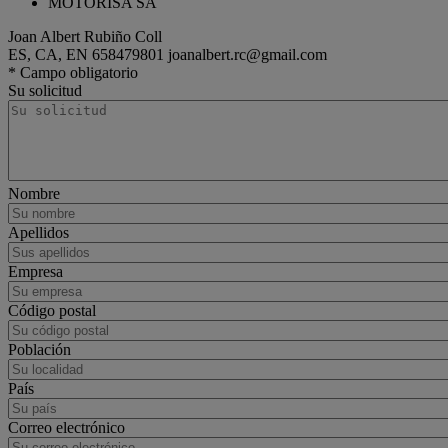
MOTORISA SA
Joan Albert Rubiño Coll
ES, CA, EN
658479801
joanalbert.rc@gmail.com
rigid
Renault Trucks D
* Campo obligatorio
Su solicitud
Nombre
Apellidos
Empresa
Código postal
Población
País
Correo electrónico