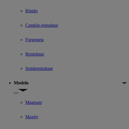
Rígido
Camión-remolque
Furgoneta
Remolque
Semirremolque
Modelo
Show submenu for Modelo
Magnum
Maxity