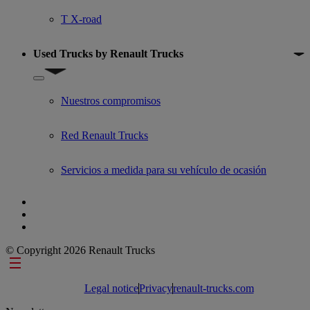
T X-road
Used Trucks by Renault Trucks
Show submenu for Used Trucks by Renault Trucks
Nuestros compromisos
Red Renault Trucks
Servicios a medida para su vehículo de ocasión
© Copyright 2026 Renault Trucks
Footer links
Legal notice
Privacy
renault-trucks.com