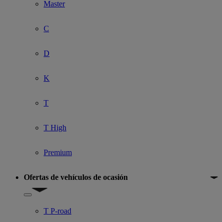
Master
C
D
K
T
T High
Premium
Ofertas de vehículos de ocasión
Show submenu for Ofertas de vehículos de ocasión
T P-road