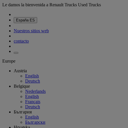
Le damos la bienvenida a Renault Trucks Used Trucks
España
ES
Nuestros sitios web
contacto
Europe
Austria
English
Deutsch
Belgique
Nederlands
English
Français
Deutsch
България
English
Български
Hrvatska