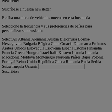
Newsletter
Suscríbase a nuestra newsletter
Reciba una alerta de vehículos nuevos en esta búsqueda
Seleccione la frecuencia y sus preferencias de países para
personalizar su newsletter.
Select All
Albania
Alemania
Austria
Bielorrusia
Bosnia-
Herzegovina
Bulgaria
Bélgica
Chile
Croacia
Dinamarca
Emiratos
Árabes Unidos
Eslovaquia
Eslovenia
España
Estonia
Finlandia
Francia
Grecia
Hungría
Israel
Italia
Kosovo
Letonia
Lituania
Macedonia
Moldova
Montenegro
Noruega
Países Bajos
Polonia
Portugal
Reino Unido
República Checa
Rumania
Rusia
Serbia
Suiza
Turquía
Ucrania
Suscribirse
España
Español
Encuentra tu camion
Togg
Ofertas
Togg
Used Trucks by Renault Trucks
Togg