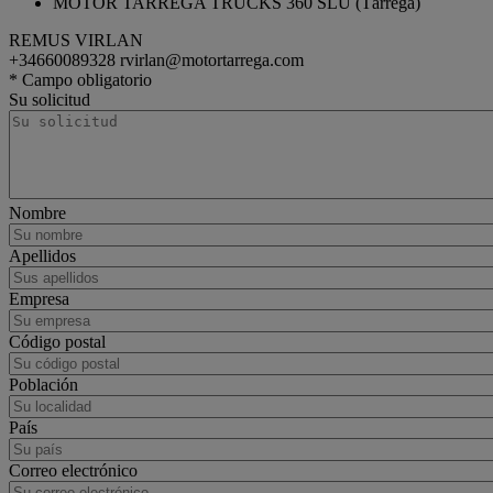
MOTOR TARREGA TRUCKS 360 SLU (Tárrega)
REMUS VIRLAN
+34660089328
rvirlan@motortarrega.com
tractor
Renault Trucks T
* Campo obligatorio
Su solicitud
Nombre
Apellidos
Empresa
Código postal
Población
País
Correo electrónico