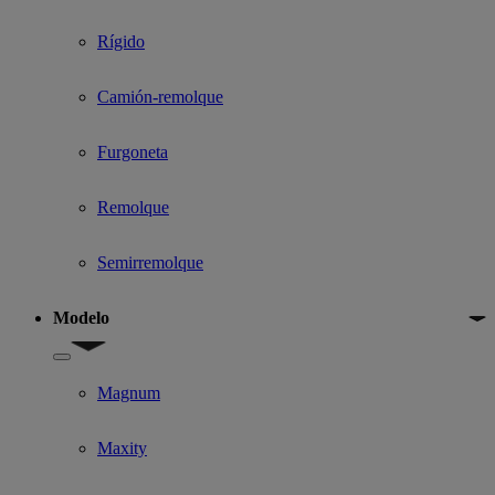
Rígido
Camión-remolque
Furgoneta
Remolque
Semirremolque
Modelo
Show submenu for Modelo
Magnum
Maxity