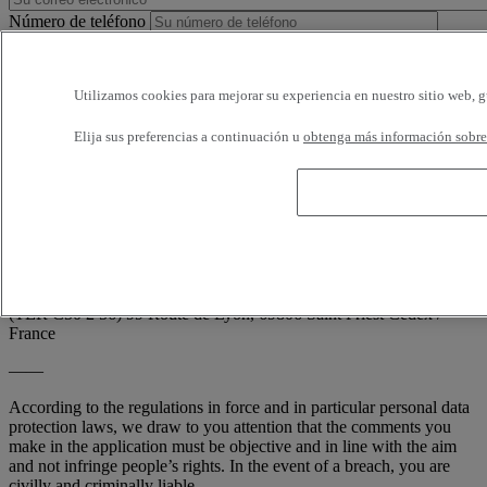
Número de teléfono
Horarios disponibles
Utilizamos cookies para mejorar su experiencia en nuestro sitio web, g
Estoy de acuerdo en recibir e-mails de Renault Trucks o de su
Elija sus preferencias a continuación u
obtenga más información sobre 
red, con encuestas o información relativa a los productos y servicios
de Renault Trucks. Puedo solicitar la cancelación en cualquier
momento.
Conforme a la demanda de la CNIL (artículo 34 de la ley francesa
'Informática y Libertades'; n° 78-17 de 6 enero 1978), usted dispone
en todo momento de derecho de acceso, de rectificación y de la
supresión de sus informaciones nominativas, sin tener que indicar el
motivo, escribiendo a: RENAULT TRUCKS, Digital Channel
(TER C50 2 56) 99 Route de Lyon, 69806 Saint Priest Cedex /
France
——
According to the regulations in force and in particular personal data
protection laws, we draw to you attention that the comments you
make in the application must be objective and in line with the aim
and not infringe people’s rights. In the event of a breach, you are
civilly and criminally liable.