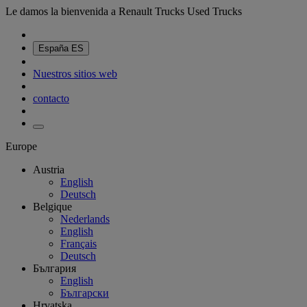
Le damos la bienvenida a Renault Trucks Used Trucks
España
ES
Nuestros sitios web
contacto
Europe
Austria
English
Deutsch
Belgique
Nederlands
English
Français
Deutsch
България
English
Български
Hrvatska