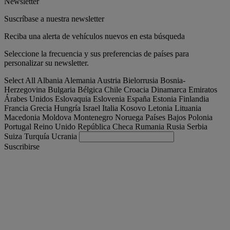
Newsletter
Suscríbase a nuestra newsletter
Reciba una alerta de vehículos nuevos en esta búsqueda
Seleccione la frecuencia y sus preferencias de países para
personalizar su newsletter.
Select All
Albania
Alemania
Austria
Bielorrusia
Bosnia-
Herzegovina
Bulgaria
Bélgica
Chile
Croacia
Dinamarca
Emiratos
Árabes Unidos
Eslovaquia
Eslovenia
España
Estonia
Finlandia
Francia
Grecia
Hungría
Israel
Italia
Kosovo
Letonia
Lituania
Macedonia
Moldova
Montenegro
Noruega
Países Bajos
Polonia
Portugal
Reino Unido
República Checa
Rumania
Rusia
Serbia
Suiza
Turquía
Ucrania
Suscribirse
España
Español
Encuentra tu camion
Togg
Ofertas
Togg
Used Trucks by Renault Trucks
Togg