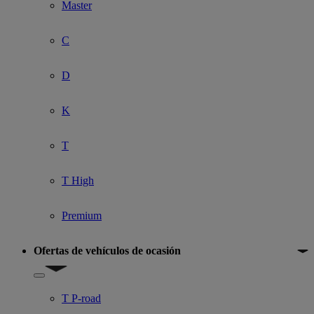
Master
C
D
K
T
T High
Premium
Ofertas de vehículos de ocasión
Show submenu for Ofertas de vehículos de ocasión
T P-road