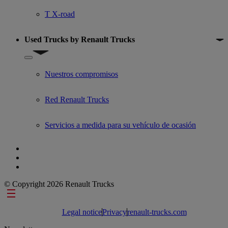
T X-road
Used Trucks by Renault Trucks
Show submenu for Used Trucks by Renault Trucks
Nuestros compromisos
Red Renault Trucks
Servicios a medida para su vehículo de ocasión
© Copyright 2026 Renault Trucks
Footer links
Legal notice
Privacy
renault-trucks.com