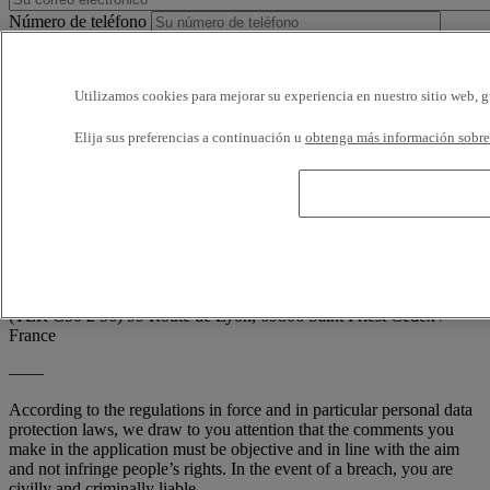
Número de teléfono
Horarios disponibles
Utilizamos cookies para mejorar su experiencia en nuestro sitio web, g
Estoy de acuerdo en recibir e-mails de Renault Trucks o de su
Elija sus preferencias a continuación u
obtenga más información sobre 
red, con encuestas o información relativa a los productos y servicios
de Renault Trucks. Puedo solicitar la cancelación en cualquier
momento.
Conforme a la demanda de la CNIL (artículo 34 de la ley francesa
'Informática y Libertades'; n° 78-17 de 6 enero 1978), usted dispone
en todo momento de derecho de acceso, de rectificación y de la
supresión de sus informaciones nominativas, sin tener que indicar el
motivo, escribiendo a: RENAULT TRUCKS, Digital Channel
(TER C50 2 56) 99 Route de Lyon, 69806 Saint Priest Cedex /
France
——
According to the regulations in force and in particular personal data
protection laws, we draw to you attention that the comments you
make in the application must be objective and in line with the aim
and not infringe people’s rights. In the event of a breach, you are
civilly and criminally liable.