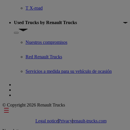
T X-road
Used Trucks by Renault Trucks
Show submenu for Used Trucks by Renault Trucks
Nuestros compromisos
Red Renault Trucks
Servicios a medida para su vehículo de ocasión
© Copyright 2026 Renault Trucks
Footer links
Legal notice
Privacy
renault-trucks.com