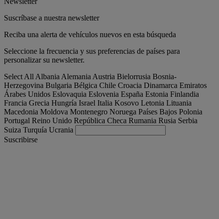
Newsletter
Suscríbase a nuestra newsletter
Reciba una alerta de vehículos nuevos en esta búsqueda
Seleccione la frecuencia y sus preferencias de países para
personalizar su newsletter.
Select All
Albania
Alemania
Austria
Bielorrusia
Bosnia-
Herzegovina
Bulgaria
Bélgica
Chile
Croacia
Dinamarca
Emiratos
Árabes Unidos
Eslovaquia
Eslovenia
España
Estonia
Finlandia
Francia
Grecia
Hungría
Israel
Italia
Kosovo
Letonia
Lituania
Macedonia
Moldova
Montenegro
Noruega
Países Bajos
Polonia
Portugal
Reino Unido
República Checa
Rumania
Rusia
Serbia
Suiza
Turquía
Ucrania
Suscribirse
España
Español
Encuentra tu camion
Togg
Ofertas
Togg
Used Trucks by Renault Trucks
Togg