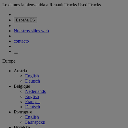
Le damos la bienvenida a Renault Trucks Used Trucks
España
ES
Nuestros sitios web
contacto
Europe
Austria
English
Deutsch
Belgique
Nederlands
English
Français
Deutsch
България
English
Български
Hrvatska