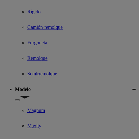
Rígido
Camión-remolque
Furgoneta
Remolque
Semirremolque
Modelo
Show submenu for Modelo
Magnum
Maxity