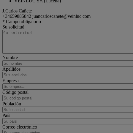
VEINLUC SA (Lucena)
J.Carlos Cañete
+34659885842
juancarloscanete@veinluc.com
tractor
Renault Trucks T High
* Campo obligatorio
Su solicitud
Nombre
Apellidos
Empresa
Código postal
Población
País
Correo electrónico