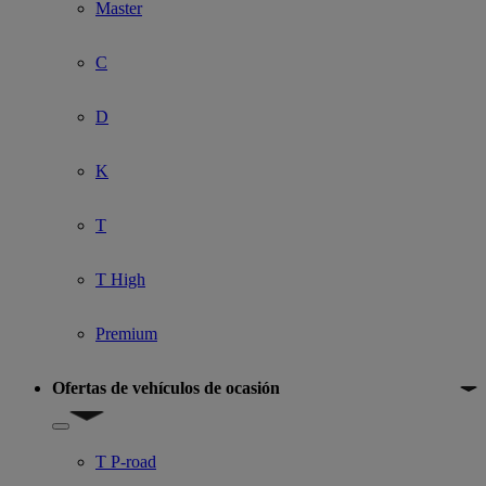
Master
C
D
K
T
T High
Premium
Ofertas de vehículos de ocasión
Show submenu for Ofertas de vehículos de ocasión
T P-road