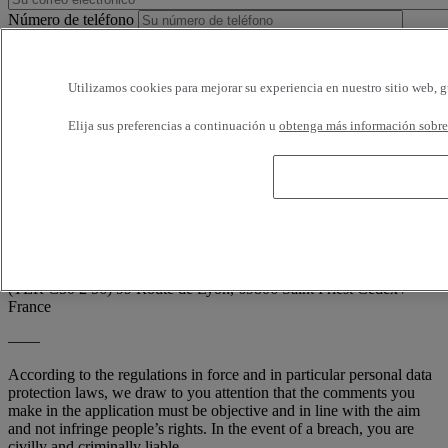
Número de teléfono
Horarios disponibles
Utilizamos cookies para mejorar su experiencia en nuestro sitio web, g
Estoy de acuerdo en recibir e-mails de Renault Trucks o de su
Elija sus preferencias a continuación u
obtenga más información sobre 
red, con encuestas o información relativa a los productos y servicios
de Renault Trucks. Puedo solicitar la cancelación en cualquier
momento.
Conforme a la demanda de la CNIL (artículo 34 de la ley francesa
'Informática y Libertades'; n° 78-17 de 6 enero 1978), usted dispone
en todo momento de derecho de acceso, de rectificación y de la
supresión de sus informaciones nominativas, sin tener que indicar el
motivo, escribiendo a: RENAULT TRUCKS, Digital Channel
(TER C50 2 56) 99 Route de Lyon, 69806 Saint Priest Cedex /
France
——
According to the regulations in force and in particular personal data
protection laws, we draw to you attention that the comments you
make in the application must be objective and in line with the aim
and not infringe people’s rights. In the event of a breach, you are
civilly and criminally liable.