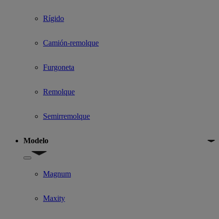
Rígido
Camión-remolque
Furgoneta
Remolque
Semirremolque
Modelo
Show submenu for Modelo
Magnum
Maxity