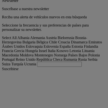
Newsletter
Suscríbase a nuestra newsletter
Reciba una alerta de vehículos nuevos en esta búsqueda
Seleccione la frecuencia y sus preferencias de países para
personalizar su newsletter.
Select All
Albania
Alemania
Austria
Bielorrusia
Bosnia-
Herzegovina
Bulgaria
Bélgica
Chile
Croacia
Dinamarca
Emiratos
Árabes Unidos
Eslovaquia
Eslovenia
España
Estonia
Finlandia
Francia
Grecia
Hungría
Israel
Italia
Kosovo
Letonia
Lituania
Macedonia
Moldova
Montenegro
Noruega
Países Bajos
Polonia
Portugal
Reino Unido
República Checa
Rumania
Rusia
Serbia
Suiza
Turquía
Ucrania
Suscribirse
España
Español
Encuentra tu camion
Togg
Ofertas
Togg
Used Trucks by Renault Trucks
Togg