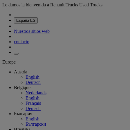
Le damos la bienvenida a Renault Trucks Used Trucks
España
ES
Nuestros sitios web
contacto
Europe
Austria
English
Deutsch
Belgique
Nederlands
English
Français
Deutsch
България
English
Български
Hrvatska