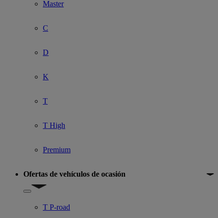
Master
C
D
K
T
T High
Premium
Ofertas de vehículos de ocasión
Show submenu for Ofertas de vehículos de ocasión
T P-road