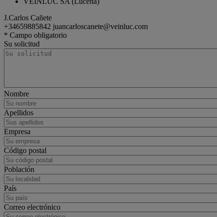
VEINLUC SA (Lucena)
J.Carlos Cañete
+34659885842
juancarloscanete@veinluc.com
rigid
Renault Trucks T
* Campo obligatorio
Su solicitud
Nombre
Apellidos
Empresa
Código postal
Población
País
Correo electrónico