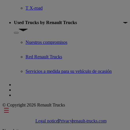
T X-road
Used Trucks by Renault Trucks
Show submenu for Used Trucks by Renault Trucks
Nuestros compromisos
Red Renault Trucks
Servicios a medida para su vehículo de ocasión
© Copyright 2026 Renault Trucks
Footer links
Legal notice
Privacy
renault-trucks.com