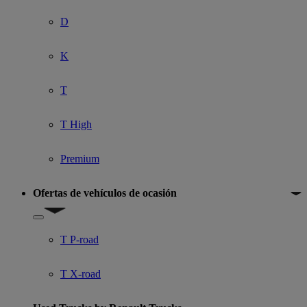
D
K
T
T High
Premium
Ofertas de vehículos de ocasión
Show submenu for Ofertas de vehículos de ocasión
T P-road
T X-road