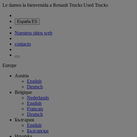
Le damos la bienvenida a Renault Trucks Used Trucks
España
ES
Nuestros sitios web
contacto
Europe
Austria
English
Deutsch
Belgique
Nederlands
English
Français
Deutsch
България
English
Български
Hrvatska