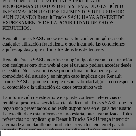
ECONÓMICO O COMERCIAL Y PÉRDIDA DE
PROGRAMAS O DATOS DEL SISTEMA DE GESTIÓN DE
INFORMACIÓN U OTROS ELEMENTOS DEL USUARIO,
AUN CUANDO Renault Trucks SASU HAYA ADVERTIDO
EXPRESAMENTE DE LA POSIBILIDAD DE ESTOS
PERJUICIOS.
Renault Trucks SASU no se responsabilizará en ningún caso de
cualquier utilización fraudulenta o que incumpla las condiciones
aquí recogidas y que infrinja los derechos de terceros.
Renault Trucks SASU no ofrece ningún tipo de garantía en relación
con cualquier otro sitio web al que el usuario pudiera acceder desde
este sitio. Dichas garantías se proporcionan únicamente para la
comodidad del usuario y en ningún caso implican que Renault
Trucks SASU apruebe o acepte responsabilidad alguna con respecto
al contenido o la utilización de estos otros sitios web.
La información de este sitio web puede contener referencias o
remitir a, productos, servicios, etc. de Renault Trucks SASU que no
hayan sido presentados o no estén disponibles en el país del usuario.
La exactitud de esta información no estaría, pues, garantizada. Tales
referencias no implican que Renault Trucks SASU tenga intención
alguna de anunciar dichos productos, servicios, etc. en el país del
usuario. Para cualquier información adicional sobre productos,
servicios, etc. disponibles o para realizar pedidos, póngase en