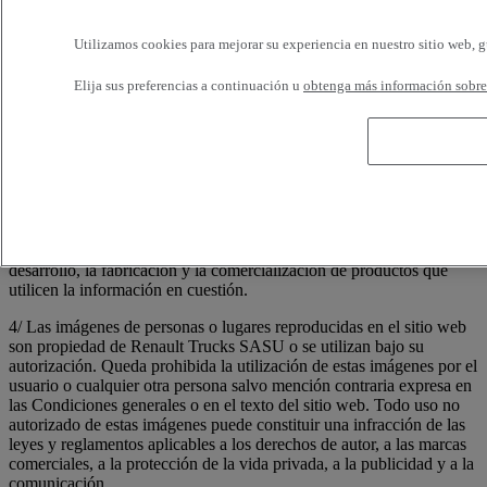
contacto con su distribuidor local.
Utilizamos cookies para mejorar su experiencia en nuestro sitio web, g
3/ Toda comunicación o información transmitida por el usuario al
sitio web, ya sea por correo electrónico u otros medios, que
Elija sus preferencias a continuación u
obtenga más información sobre 
contenga datos, comentarios o sugerencias, será considerada como
no confidencial y no protegida por derecho de propiedad alguno.
Por consiguiente, todo elemento transmitido o enviado podrá ser
utilizado por Renault Trucks SASU y sus empresas asociadas para
cualquier fin, lo que incluye especialmente la reproducción,
divulgación, transmisión, publicación y difusión. Además, Renault
Trucks SASU podrá utilizar libremente cualquier idea, concepto,
conocimiento o técnica incluidos en las comunicaciones enviadas al
sitio web por un usuario, con cualquier finalidad, lo que incluye el
desarrollo, la fabricación y la comercialización de productos que
utilicen la información en cuestión.
4/ Las imágenes de personas o lugares reproducidas en el sitio web
son propiedad de Renault Trucks SASU o se utilizan bajo su
autorización. Queda prohibida la utilización de estas imágenes por el
usuario o cualquier otra persona salvo mención contraria expresa en
las Condiciones generales o en el texto del sitio web. Todo uso no
autorizado de estas imágenes puede constituir una infracción de las
leyes y reglamentos aplicables a los derechos de autor, a las marcas
comerciales, a la protección de la vida privada, a la publicidad y a la
comunicación.