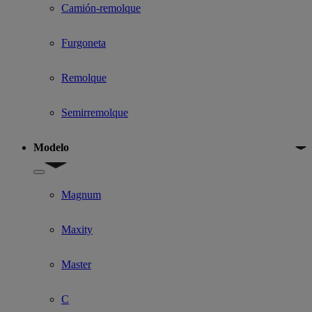
Camión-remolque
Furgoneta
Remolque
Semirremolque
Modelo
Show submenu for Modelo
Magnum
Maxity
Master
C