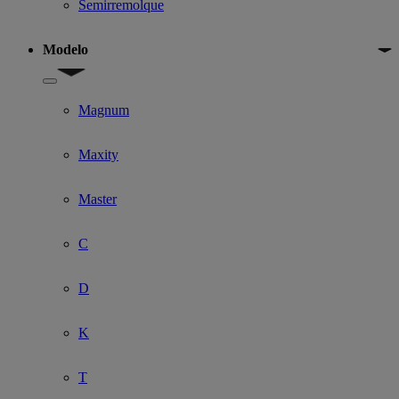
Semirremolque
Modelo
Show submenu for Modelo
Magnum
Maxity
Master
C
D
K
T