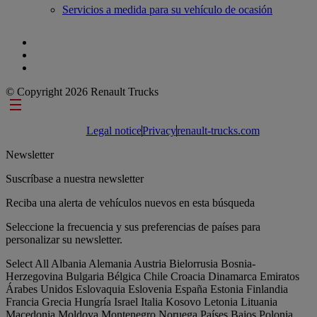
Servicios a medida para su vehículo de ocasión
© Copyright 2026 Renault Trucks
Footer links
Legal notice
Privacy
renault-trucks.com
Newsletter
Suscríbase a nuestra newsletter
Reciba una alerta de vehículos nuevos en esta búsqueda
Seleccione la frecuencia y sus preferencias de países para
personalizar su newsletter.
Select All
Albania
Alemania
Austria
Bielorrusia
Bosnia-
Herzegovina
Bulgaria
Bélgica
Chile
Croacia
Dinamarca
Emiratos
Árabes Unidos
Eslovaquia
Eslovenia
España
Estonia
Finlandia
Francia
Grecia
Hungría
Israel
Italia
Kosovo
Letonia
Lituania
Macedonia
Moldova
Montenegro
Noruega
Países Bajos
Polonia