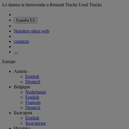
Le damos la bienvenida a Renault Trucks Used Trucks
España
ES
Nuestros sitios web
contacto
Europe
Austria
English
Deutsch
Belgique
Nederlands
English
Français
Deutsch
България
English
Български
Hrvatska