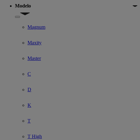
Modelo
Show submenu for Modelo
Magnum
Maxity
Master
C
D
K
T
T High