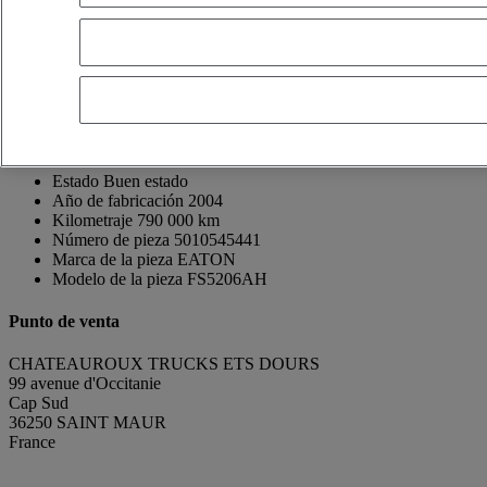
Thierry GUINNEPAIN
FR, ES, EN, DE
Mostrar número de teléfono
0608677102
Contacto via Whatsapp
Enviar un mensaje
Marca del vehículo donante
Renault Trucks
Modelo del vehículo donante
Midlum
Estado
Buen estado
Año de fabricación
2004
Kilometraje
790 000 km
Número de pieza
5010545441
Marca de la pieza
EATON
Modelo de la pieza
FS5206AH
Punto de venta
CHATEAUROUX TRUCKS ETS DOURS
99 avenue d'Occitanie
Cap Sud
36250 SAINT MAUR
France