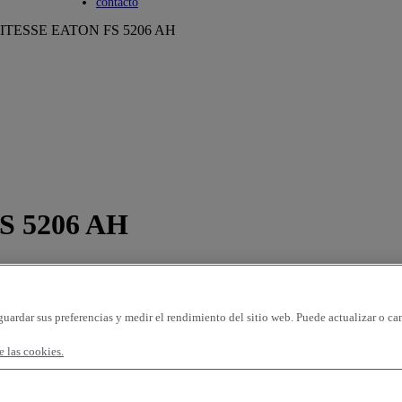
Toggle submenu
contacto
ITESSE EATON FS 5206 AH
S 5206 AH
guardar sus preferencias y medir el rendimiento del sitio web. Puede actualizar o ca
 las cookies.