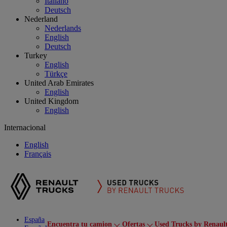
Italiano
Deutsch
Nederland
Nederlands
English
Deutsch
Turkey
English
Türkçe
United Arab Emirates
English
United Kingdom
English
Internacional
English
Français
España
Encuentra tu camion
Ofertas
Used Trucks by Renaul