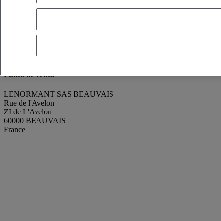
renaud GODEFROY
Mostrar número de teléfono
+330607320777
Contacto via Whatsapp
Enviar un mensaje
Estado
Estado perfecto
Año de fabricación
2025
Punto de venta
LENORMANT SAS BEAUVAIS
Rue de l'Avelon
ZI de L'Avelon
60000 BEAUVAIS
France