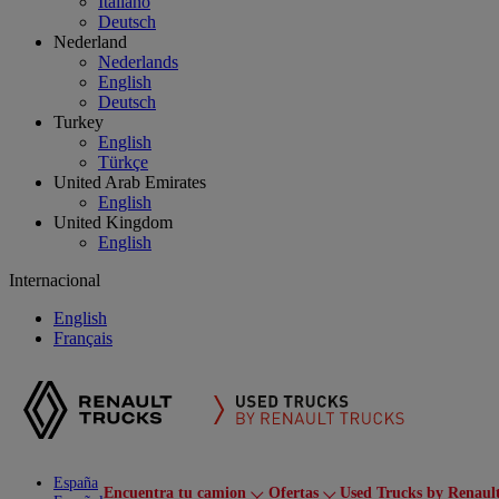
Italiano
Deutsch
Nederland
Nederlands
English
Deutsch
Turkey
English
Türkçe
United Arab Emirates
English
United Kingdom
English
Internacional
English
Français
España
Encuentra tu camion
Ofertas
Used Trucks by Renaul