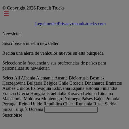
© Copyright 2026 Renault Trucks
Footer links
Legal notice
Privacy
renault-trucks.com
Newsletter
Suscríbase a nuestra newsletter
Reciba una alerta de vehículos nuevos en esta búsqueda
Seleccione la frecuencia y sus preferencias de países para
personalizar su newsletter.
Select All
Albania
Alemania
Austria
Bielorrusia
Bosnia-
Herzegovina
Bulgaria
Bélgica
Chile
Croacia
Dinamarca
Emiratos
Árabes Unidos
Eslovaquia
Eslovenia
España
Estonia
Finlandia
Francia
Grecia
Hungría
Israel
Italia
Kosovo
Letonia
Lituania
Macedonia
Moldova
Montenegro
Noruega
Países Bajos
Polonia
Portugal
Reino Unido
República Checa
Rumania
Rusia
Serbia
Suiza
Turquía
Ucrania
Suscribirse
España