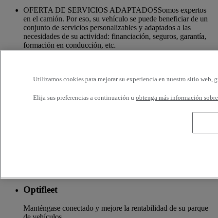
OFERTA DE SERVICIOS ADAPTADOSSomos expertos
en el camión. Por eso, su vehículo se puede beneficiar de un
conjunto de servicios personalizables y adaptados a las
necesidades de su actividad: financiación, seguros, garantía,
formación en conducción, etc.
Servicios adicionales
Utilizamos cookies para mejorar su experiencia en nuestro sitio web, g
Más información sobre servicios adicionales
Elija sus preferencias a continuación u
obtenga más información sobre 
Seguros y financiación
La garantía de servicios financieros y seguros a medida
Accesorios
Toda la oferta de accesorios de las nuevas gamas de camiones
Renault Trucks
Optifleet
Manténgase conectado y mejore la rentabilidad de su parque
de vehículos