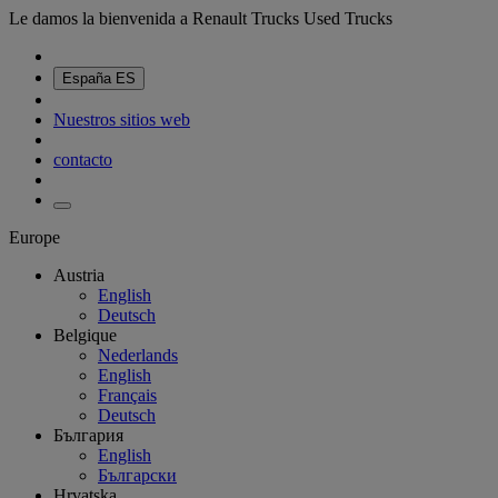
Le damos la bienvenida a Renault Trucks Used Trucks
España
ES
Nuestros sitios web
contacto
Europe
Austria
English
Deutsch
Belgique
Nederlands
English
Français
Deutsch
България
English
Български
Hrvatska