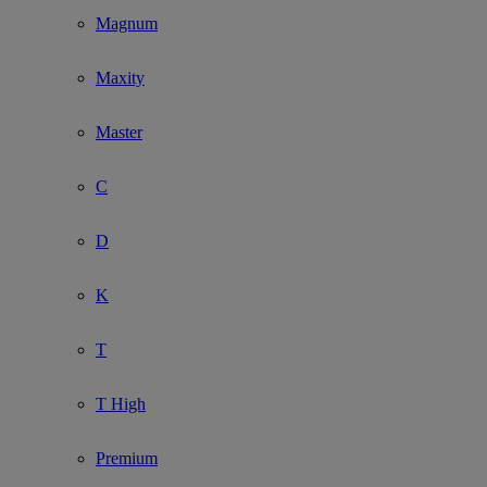
Magnum
Maxity
Master
C
D
K
T
T High
Premium