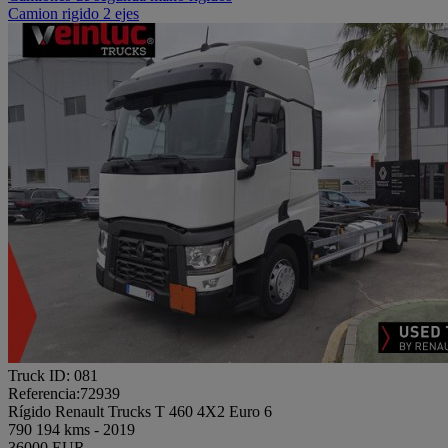
Camion rigido 2 ejes
Truck ID: 081
Referencia:72939
Rígido Renault Trucks T 460 4X2 Euro 6
790 194 kms - 2019
36000 EUR