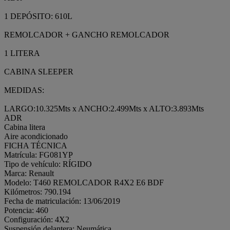
1 DEPÓSITO: 610L
REMOLCADOR + GANCHO REMOLCADOR
1 LITERA
CABINA SLEEPER
MEDIDAS:
LARGO:10.325Mts x ANCHO:2.499Mts x ALTO:3.893Mts
ADR
Cabina litera
Aire acondicionado
FICHA TÉCNICA
Matrícula: FG081YP
Tipo de vehículo: RÍGIDO
Marca: Renault
Modelo: T460 REMOLCADOR R4X2 E6 BDF
Kilómetros: 790.194
Fecha de matriculación: 13/06/2019
Potencia: 460
Configuración: 4X2
Suspensión delantera: Neumática