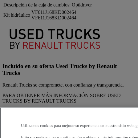
Descripción de la caja de cambios:
Optidriver
VF611J168KD002464
Kit hidráulico
VF611J168KD002464
Incluido en su oferta Used Trucks by Renault
Trucks
Renault Trucks se compromete, con confianza y transparencia.
PARA OBTENER MÁS INFORMACIÓN SOBRE USED
TRUCKS BY RENAULT TRUCKS
CALIDAD La calidad de un vehículo de ocasión no se
improvisa. Por eso, los profesionales de la red Renault Trucks
revisan y ponen a punto cada camión con arreglo a las
Utilizamos cookies para mejorar su experiencia en nuestro sitio web, g
instrucciones del fabricante y usando recambios originales: es
el compromiso de Renault Trucks con la calidad.
Elija sus preferencias a continuación u
obtenga más información sobre 