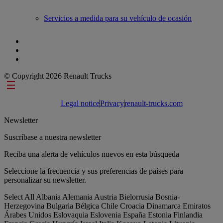
Servicios a medida para su vehículo de ocasión
© Copyright 2026 Renault Trucks
Footer links
Legal notice
Privacy
renault-trucks.com
Newsletter
Suscríbase a nuestra newsletter
Reciba una alerta de vehículos nuevos en esta búsqueda
Seleccione la frecuencia y sus preferencias de países para
personalizar su newsletter.
Select All
Albania
Alemania
Austria
Bielorrusia
Bosnia-
Herzegovina
Bulgaria
Bélgica
Chile
Croacia
Dinamarca
Emiratos
Árabes Unidos
Eslovaquia
Eslovenia
España
Estonia
Finlandia