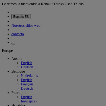
Le damos la bienvenida a Renault Trucks Used Trucks
España
ES
Nuestros sitios web
contacto
Europe
Austria
English
Deutsch
Belgique
Nederlands
English
Français
Deutsch
България
English
Български
Hrvatska