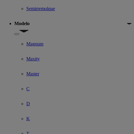
Semirremolque
Modelo
Show submenu for Modelo
Magnum
Maxity
Master
C
D
K
T