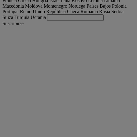
Francia
Grecia
Hungría
Israel
Italia
Kosovo
Letonia
Lituania
Macedonia
Moldova
Montenegro
Noruega
Países Bajos
Polonia
Portugal
Reino Unido
República Checa
Rumania
Rusia
Serbia
Suiza
Turquía
Ucrania
Suscribirse
España
Español
Encuentra tu camion
Togg
Ofertas
Togg
Used Trucks by Renault Trucks
Togg
Nuestros sitios web
contacto