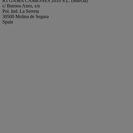
R1 GAMA CAMIONES 2010 S.L. (Murcia)
c/ Buenos Aires, s/n
Pol. Ind. La Serreta
30500 Molina de Segura
Spain