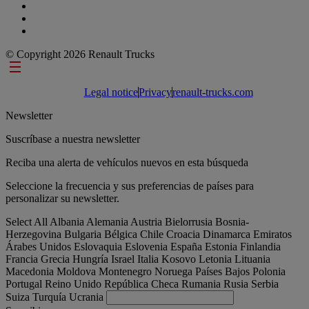
© Copyright 2026 Renault Trucks
Footer links
Legal notice
Privacy
renault-trucks.com
Newsletter
Suscríbase a nuestra newsletter
Reciba una alerta de vehículos nuevos en esta búsqueda
Seleccione la frecuencia y sus preferencias de países para
personalizar su newsletter.
Select All
Albania
Alemania
Austria
Bielorrusia
Bosnia-
Herzegovina
Bulgaria
Bélgica
Chile
Croacia
Dinamarca
Emiratos
Árabes Unidos
Eslovaquia
Eslovenia
España
Estonia
Finlandia
Francia
Grecia
Hungría
Israel
Italia
Kosovo
Letonia
Lituania
Macedonia
Moldova
Montenegro
Noruega
Países Bajos
Polonia
Portugal
Reino Unido
República Checa
Rumania
Rusia
Serbia
Suiza
Turquía
Ucrania