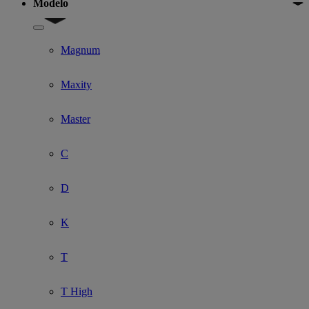
Modelo
Show submenu for Modelo
Magnum
Maxity
Master
C
D
K
T
T High