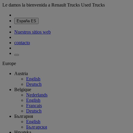
Le damos la bienvenida a Renault Trucks Used Trucks
España
ES
Nuestros sitios web
contacto
Europe
Austria
English
Deutsch
Belgique
Nederlands
English
Français
Deutsch
България
English
Български
Hrvatska