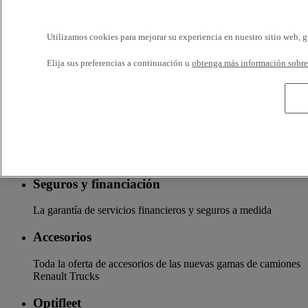
calidad de servicio. Sus camiones se beneficiarán de un
seguimiento personalizado en toda la red Renault Trucks y de
un acompañamiento adaptado a sus necesidades.
Utilizamos cookies para mejorar su experiencia en nuestro sitio web, g
OFERTA DE SERVICIOS ADAPTADOSSomos expertos
en el camión. Por eso, su vehículo se puede beneficiar de un
Elija sus preferencias a continuación u
obtenga más información sobre 
conjunto de servicios personalizables y adaptados a las
necesidades de su actividad: financiación, seguros, garantía,
formación en conducción, etc.
Servicios adicionales
Más información sobre servicios adicionales
Seguros y financiación
La garantía de servicios financieros y seguros a medida
Accesorios
Toda la oferta de accesorios de las nuevas gamas de camiones
Renault Trucks
Optifleet