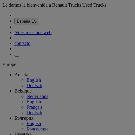
Le damos la bienvenida a Renault Trucks Used Trucks
España
ES
Nuestros sitios web
contacto
Europe
Austria
English
Deutsch
Belgique
Nederlands
English
Français
Deutsch
България
English
Български
Hrvatska