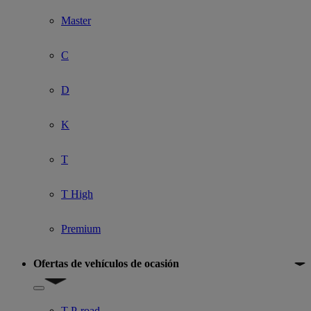
Master
C
D
K
T
T High
Premium
Ofertas de vehículos de ocasión
Show submenu for Ofertas de vehículos de ocasión
T P-road