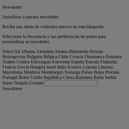
Newsletter
Suscríbase a nuestra newsletter
Reciba una alerta de vehículos nuevos en esta búsqueda
Seleccione la frecuencia y sus preferencias de países para
personalizar su newsletter.
Select All
Albania
Alemania
Austria
Bielorrusia
Bosnia-
Herzegovina
Bulgaria
Bélgica
Chile
Croacia
Dinamarca
Emiratos
Árabes Unidos
Eslovaquia
Eslovenia
España
Estonia
Finlandia
Francia
Grecia
Hungría
Israel
Italia
Kosovo
Letonia
Lituania
Macedonia
Moldova
Montenegro
Noruega
Países Bajos
Polonia
Portugal
Reino Unido
República Checa
Rumania
Rusia
Serbia
Suiza
Turquía
Ucrania
Suscribirse
España
Español
Encuentra tu camion
Togg
Ofertas
Togg
Used Trucks by Renault Trucks
Togg