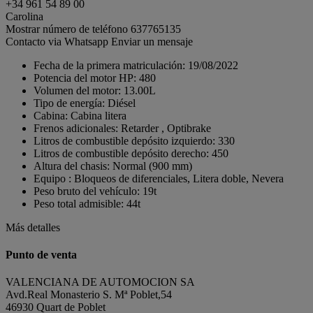
+34 961 54 89 00
Carolina
Mostrar número de teléfono
637765135
Contacto via Whatsapp
Enviar un mensaje
Fecha de la primera matriculación:
19/08/2022
Potencia del motor HP:
480
Volumen del motor:
13.00L
Tipo de energía:
Diésel
Cabina:
Cabina litera
Frenos adicionales:
Retarder , Optibrake
Litros de combustible depósito izquierdo:
330
Litros de combustible depósito derecho:
450
Altura del chasis:
Normal (900 mm)
Equipo :
Bloqueos de diferenciales, Litera doble, Nevera
Peso bruto del vehículo:
19t
Peso total admisible:
44t
Más detalles
Punto de venta
VALENCIANA DE AUTOMOCION SA
Avd.Real Monasterio S. Mª Poblet,54
46930 Quart de Poblet