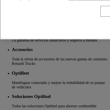
formación en conducción, etc.
Servicios adicionales
Más información sobre servicios adicionales
Seguros y financiación
La garantía de servicios financieros y seguros a medida
Accesorios
Toda la oferta de accesorios de las nuevas gamas de camiones
Renault Trucks
Optifleet
Manténgase conectado y mejore la rentabilidad de su parque
de vehículos
Soluciones Optifuel
Todas las soluciones Optifuel para ahorrar combustible