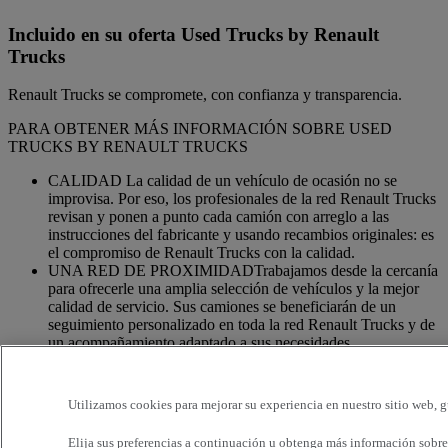
Incluido en su oferta Used Trucks by Renault
Trucks
Renault Trucks se compromete, con confianza y transparencia.
PARA OBTENER MÁS INFORMACIÓN SOBRE USED
TRUCKS BY RENAULT TRUCKS
CALIDAD La calidad de un vehículo de ocasión no se
improvisa. Por eso, los profesionales de la red Renault Trucks
revisan y ponen a punto cada camión con arreglo a las
instrucciones del fabricante y usando recambios originales: es
el compromiso de Renault Trucks con la calidad.
UNA RED DE PROXIMIDADTrabajamos desde la cercanía
para ofrecerle una amplia selección de vehículos y la mejor
calidad de servicio. Sus camiones se beneficiarán de un
seguimiento personalizado en toda la red Renault Trucks y de
un acompañamiento adaptado a sus necesidades.
OFERTA DE SERVICIOS ADAPTADOSSomos expertos
en el camión. Por eso, su vehículo se puede beneficiar de un
Utilizamos cookies para mejorar su experiencia en nuestro sitio web, g
conjunto de servicios personalizables y adaptados a las
necesidades de su actividad: financiación, seguros, garantía,
Elija sus preferencias a continuación u
obtenga más información sobre 