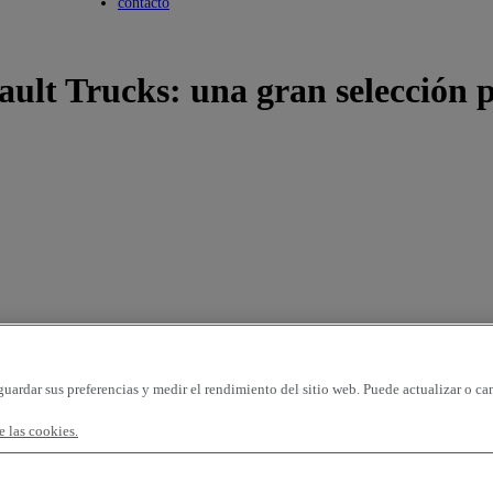
Toggle submenu
contacto
lt Trucks: una gran selección p
guardar sus preferencias y medir el rendimiento del sitio web. Puede actualizar o ca
 las cookies.
gina
96 vehículos por página
OK
rimera matriculación - ascendente
kilometraje - descendente
kilometraje