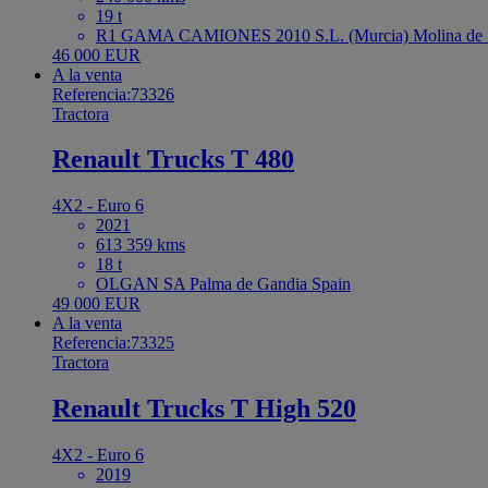
19 t
R1 GAMA CAMIONES 2010 S.L. (Murcia) Molina de S
46 000 EUR
A la venta
Referencia:73326
Tractora
Renault Trucks T 480
4X2 - Euro 6
2021
613 359 kms
18 t
OLGAN SA Palma de Gandia Spain
49 000 EUR
A la venta
Referencia:73325
Tractora
Renault Trucks T High 520
4X2 - Euro 6
2019