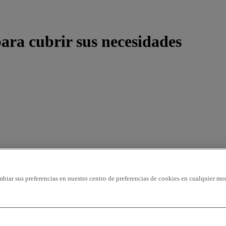
ara cubrir sus necesidades
mbiar sus preferencias en nuestro centro de preferencias de cookies en cualquier mo
 - ascendente
precio - descendente
precio - ascendente
Vehículos más