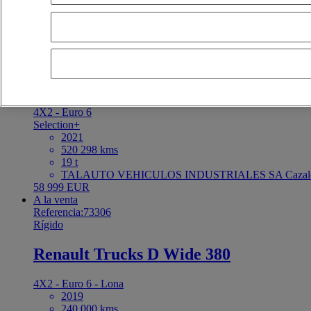
cercanos
OK
A la venta
Referencia:73328
Tractora
Renault Trucks T 480
4X2 - Euro 6
Selection+
2021
520 298 kms
19 t
TALAUTO VEHICULOS INDUSTRIALES SA Cazaleg
58 999 EUR
A la venta
Referencia:73306
Rígido
Renault Trucks D Wide 380
4X2 - Euro 6 - Lona
2019
240 000 kms