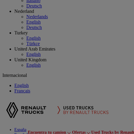
Italiano
Deutsch
Nederland
Nederlands
English
Deutsch
Turkey
English
Türkçe
United Arab Emirates
English
United Kingdom
English
Internacional
English
Français
España
Encuentra tu camion
Ofertas
Used Trucks by Renaul