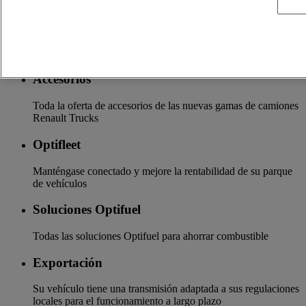
Seguros y financiación
La garantía de servicios financieros y seguros a medida
Accesorios
Toda la oferta de accesorios de las nuevas gamas de camiones
Renault Trucks
Optifleet
Manténgase conectado y mejore la rentabilidad de su parque
de vehículos
Soluciones Optifuel
Todas las soluciones Optifuel para ahorrar combustible
Exportación
Su vehículo tiene una transmisión adaptada a sus regulaciones
locales para el funcionamiento a largo plazo