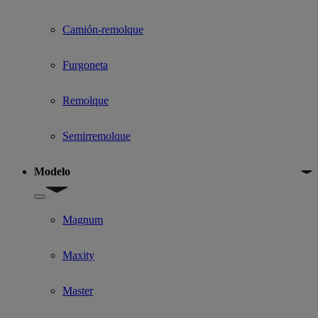
Camión-remolque
Furgoneta
Remolque
Semirremolque
Modelo
Show submenu for Modelo
Magnum
Maxity
Master