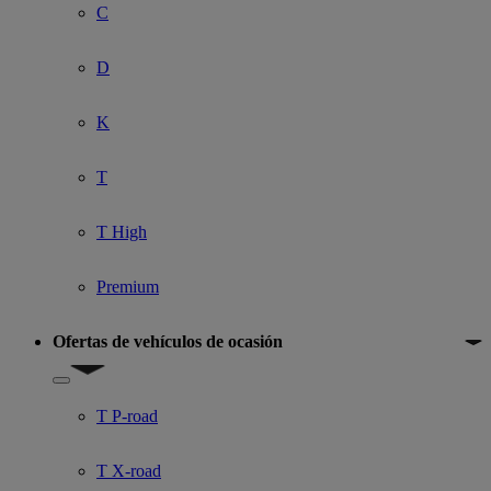
C
D
K
T
T High
Premium
Ofertas de vehículos de ocasión
Show submenu for Ofertas de vehículos de ocasión
T P-road
T X-road