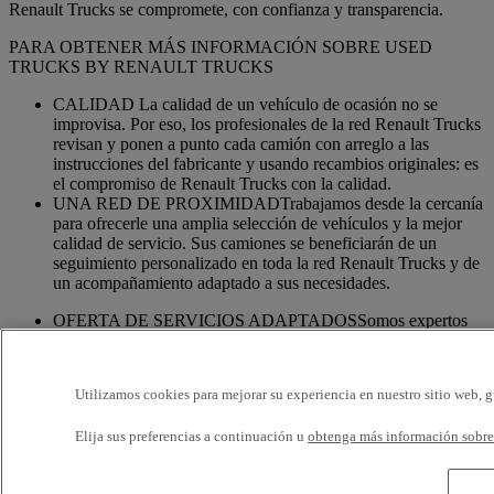
Renault Trucks se compromete, con confianza y transparencia.
PARA OBTENER MÁS INFORMACIÓN SOBRE USED
TRUCKS BY RENAULT TRUCKS
CALIDAD La calidad de un vehículo de ocasión no se
improvisa. Por eso, los profesionales de la red Renault Trucks
revisan y ponen a punto cada camión con arreglo a las
instrucciones del fabricante y usando recambios originales: es
el compromiso de Renault Trucks con la calidad.
UNA RED DE PROXIMIDADTrabajamos desde la cercanía
para ofrecerle una amplia selección de vehículos y la mejor
calidad de servicio. Sus camiones se beneficiarán de un
seguimiento personalizado en toda la red Renault Trucks y de
un acompañamiento adaptado a sus necesidades.
OFERTA DE SERVICIOS ADAPTADOSSomos expertos
en el camión. Por eso, su vehículo se puede beneficiar de un
conjunto de servicios personalizables y adaptados a las
necesidades de su actividad: financiación, seguros, garantía,
Utilizamos cookies para mejorar su experiencia en nuestro sitio web, g
formación en conducción, etc.
Elija sus preferencias a continuación u
obtenga más información sobre 
Servicios adicionales
Más información sobre servicios adicionales