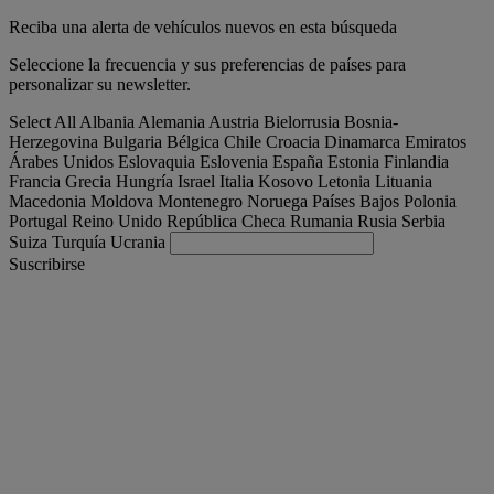
Reciba una alerta de vehículos nuevos en esta búsqueda
Seleccione la frecuencia y sus preferencias de países para
personalizar su newsletter.
Select All
Albania
Alemania
Austria
Bielorrusia
Bosnia-
Herzegovina
Bulgaria
Bélgica
Chile
Croacia
Dinamarca
Emiratos
Árabes Unidos
Eslovaquia
Eslovenia
España
Estonia
Finlandia
Francia
Grecia
Hungría
Israel
Italia
Kosovo
Letonia
Lituania
Macedonia
Moldova
Montenegro
Noruega
Países Bajos
Polonia
Portugal
Reino Unido
República Checa
Rumania
Rusia
Serbia
Suiza
Turquía
Ucrania
Suscribirse
España
Español
Encuentra tu camion
Togg
Ofertas
Togg
Used Trucks by Renault Trucks
Togg
Nuestros sitios web
contacto