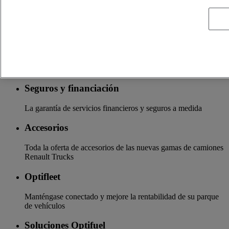
km&nbsp;para disfrutar de la máxima tranquilidad
Preparado para trabajar en condiciones exigentes, como el
suministro a obras o las obras públicas
Servicios adicionales
Más información sobre servicios adicionales
Seguros y financiación
La garantía de servicios financieros y seguros a medida
Accesorios
Toda la oferta de accesorios de las nuevas gamas de camiones
Renault Trucks
Optifleet
Manténgase conectado y mejore la rentabilidad de su parque
de vehículos
Soluciones Optifuel