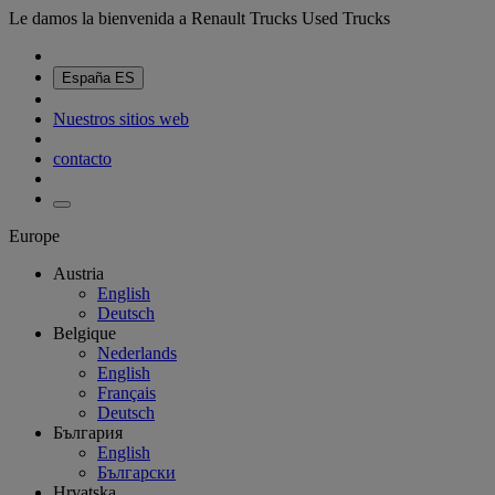
Le damos la bienvenida a Renault Trucks Used Trucks
España
ES
Nuestros sitios web
contacto
Europe
Austria
English
Deutsch
Belgique
Nederlands
English
Français
Deutsch
България
English
Български
Hrvatska