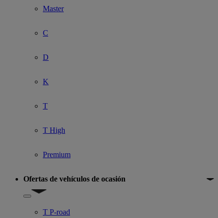
Master
C
D
K
T
T High
Premium
Ofertas de vehículos de ocasión
Show submenu for Ofertas de vehículos de ocasión
T P-road