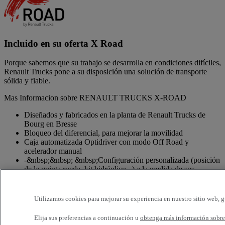
Incluido en su oferta X Road
Porque sabemos que su trabajo se desarrolla en condiciones difíciles,
Renault Trucks pone a su disposición una solución de transporte
sólida y fiable.
Mas Informacion sobre RENAULT TRUCKS X-ROAD
Diseñados y fabricados en la planta de Renault Trucks de
Bourg en Bresse
Bloqueo del diferencial, para mejorar la movilidad
Caja automatizada Optidriver con modo Off Road y
acelerador manual
-&nbsp;&nbsp; &nbsp;Configuración personalizada (posición
de la quinta rueda, kit hidráulico...) a la medida de sus
necesidades
Altura al suelo más elevada, para superar obstáculos
Utilizamos cookies para mejorar su experiencia en nuestro sitio web, g
Carrocería reforzada para aumentar la resistencia a los
impactos
Elija sus preferencias a continuación u
obtenga más información sobre 
Garantía del fabricante de hasta 12 meses o 150.000