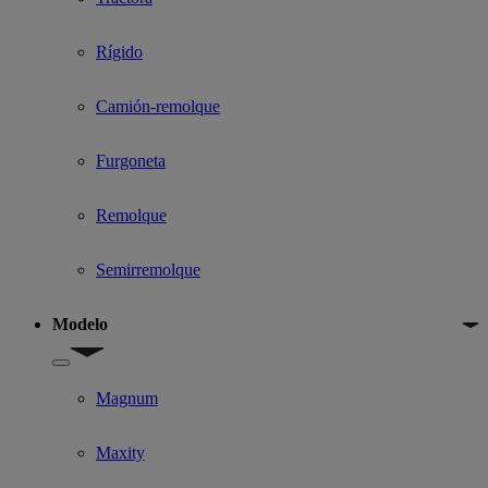
Rígido
Camión-remolque
Furgoneta
Remolque
Semirremolque
Modelo
Show submenu for Modelo
Magnum
Maxity