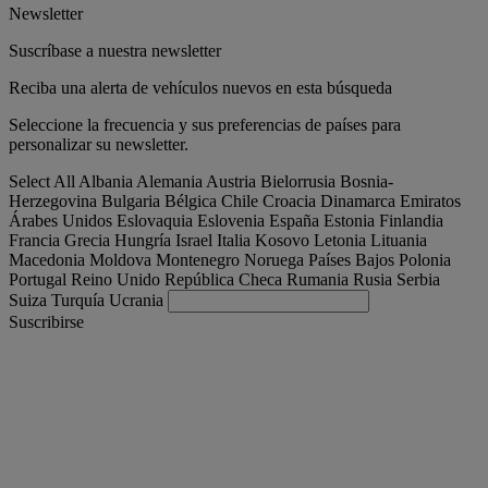
Newsletter
Suscríbase a nuestra newsletter
Reciba una alerta de vehículos nuevos en esta búsqueda
Seleccione la frecuencia y sus preferencias de países para
personalizar su newsletter.
Select All
Albania
Alemania
Austria
Bielorrusia
Bosnia-
Herzegovina
Bulgaria
Bélgica
Chile
Croacia
Dinamarca
Emiratos
Árabes Unidos
Eslovaquia
Eslovenia
España
Estonia
Finlandia
Francia
Grecia
Hungría
Israel
Italia
Kosovo
Letonia
Lituania
Macedonia
Moldova
Montenegro
Noruega
Países Bajos
Polonia
Portugal
Reino Unido
República Checa
Rumania
Rusia
Serbia
Suiza
Turquía
Ucrania
Suscribirse
España
Español
Encuentra tu camion
Togg
Ofertas
Togg
Used Trucks by Renault Trucks
Togg