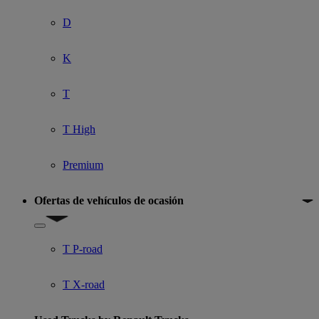
D
K
T
T High
Premium
Ofertas de vehículos de ocasión
Show submenu for Ofertas de vehículos de ocasión
T P-road
T X-road