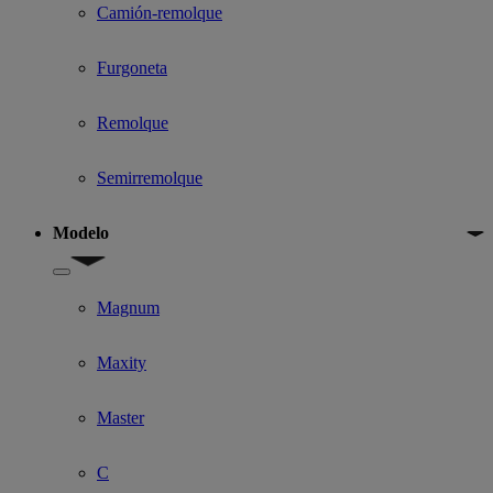
Camión-remolque
Furgoneta
Remolque
Semirremolque
Modelo
Show submenu for Modelo
Magnum
Maxity
Master
C