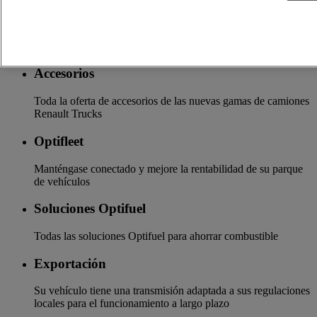
Seguros y financiación
La garantía de servicios financieros y seguros a medida
Accesorios
Toda la oferta de accesorios de las nuevas gamas de camiones
Renault Trucks
Optifleet
Manténgase conectado y mejore la rentabilidad de su parque
de vehículos
Soluciones Optifuel
Todas las soluciones Optifuel para ahorrar combustible
Exportación
Su vehículo tiene una transmisión adaptada a sus regulaciones
locales para el funcionamiento a largo plazo