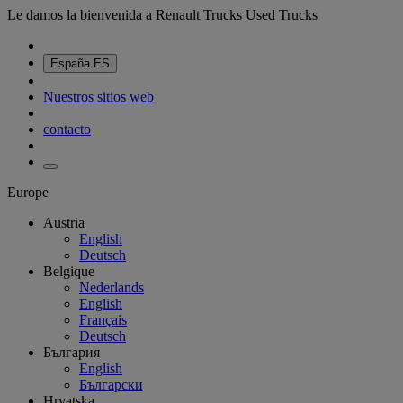
Le damos la bienvenida a Renault Trucks Used Trucks
España
ES
Nuestros sitios web
contacto
Europe
Austria
English
Deutsch
Belgique
Nederlands
English
Français
Deutsch
България
English
Български
Hrvatska