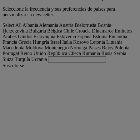
Seleccione la frecuencia y sus preferencias de países para
personalizar su newsletter.
Select All
Albania
Alemania
Austria
Bielorrusia
Bosnia-
Herzegovina
Bulgaria
Bélgica
Chile
Croacia
Dinamarca
Emiratos
Árabes Unidos
Eslovaquia
Eslovenia
España
Estonia
Finlandia
Francia
Grecia
Hungría
Israel
Italia
Kosovo
Letonia
Lituania
Macedonia
Moldova
Montenegro
Noruega
Países Bajos
Polonia
Portugal
Reino Unido
República Checa
Rumania
Rusia
Serbia
Suiza
Turquía
Ucrania
Suscribirse
España
Español
Encuentra tu camion
Togg
Ofertas
Togg
Used Trucks by Renault Trucks
Togg
Nuestros sitios web
contacto