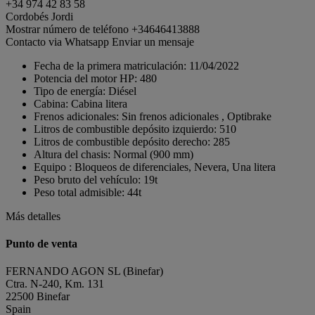
+34 974 42 83 58
Cordobés Jordi
Mostrar número de teléfono
+34646413888
Contacto via Whatsapp
Enviar un mensaje
Fecha de la primera matriculación:
11/04/2022
Potencia del motor HP:
480
Tipo de energía:
Diésel
Cabina:
Cabina litera
Frenos adicionales:
Sin frenos adicionales , Optibrake
Litros de combustible depósito izquierdo:
510
Litros de combustible depósito derecho:
285
Altura del chasis:
Normal (900 mm)
Equipo :
Bloqueos de diferenciales, Nevera, Una litera
Peso bruto del vehículo:
19t
Peso total admisible:
44t
Más detalles
Punto de venta
FERNANDO AGON SL (Binefar)
Ctra. N-240, Km. 131
22500 Binefar
Spain