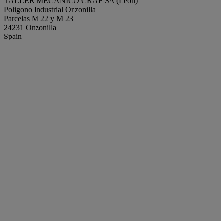
TALLER MECANICO CRAF SA (León)
Poligono Industrial Onzonilla
Parcelas M 22 y M 23
24231 Onzonilla
Spain