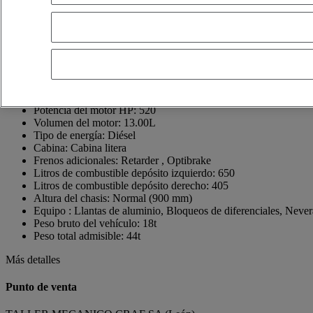
24231 Onzonilla
Spain
+34 987 21 86 23
Jose Angel alvarez suarez
Mostrar número de teléfono
608108814
Contacto via Whatsapp
Enviar un mensaje
Fecha de la primera matriculación:
14/05/2019
Potencia del motor HP:
520
Volumen del motor:
13.00L
Tipo de energía:
Diésel
Cabina:
Cabina litera
Frenos adicionales:
Retarder , Optibrake
Litros de combustible depósito izquierdo:
650
Litros de combustible depósito derecho:
405
Altura del chasis:
Normal (900 mm)
Equipo :
Llantas de aluminio, Bloqueos de diferenciales, Nevera
Peso bruto del vehículo:
18t
Peso total admisible:
44t
Más detalles
Punto de venta