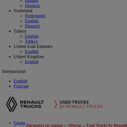
Italiano
Deutsch
Nederland
Nederlands
English
Deutsch
Turkey
English
Türkçe
United Arab Emirates
English
United Kingdom
English
Internacional
English
Français
España
Encuentra tu camion
Ofertas
Used Trucks by Renaul