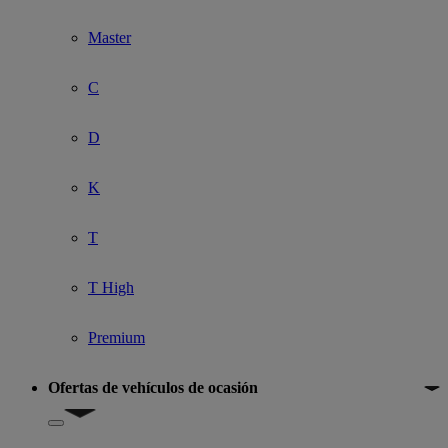
Master
C
D
K
T
T High
Premium
Ofertas de vehículos de ocasión
Show submenu for Ofertas de vehículos de ocasión