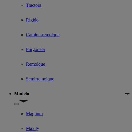
Tractora
Rígido
Camión-remolque
Furgoneta
Remolque
Semirremolque
Modelo
Show submenu for Modelo
Magnum
Maxity