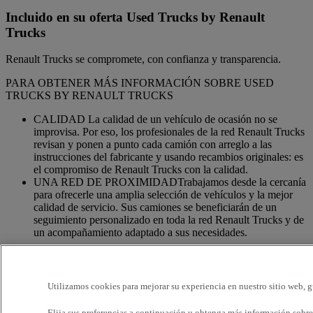
Incluido en su oferta Used Trucks by Renault
Trucks
Renault Trucks se compromete, con confianza y transparencia.
PARA OBTENER MÁS INFORMACIÓN SOBRE USED
TRUCKS BY RENAULT TRUCKS
CALIDAD La calidad de un vehículo de ocasión no se
improvisa. Por eso, los profesionales de la red Renault Trucks
revisan y ponen a punto cada camión con arreglo a las
instrucciones del fabricante y usando recambios originales: es
el compromiso de Renault Trucks con la calidad.
UNA RED DE PROXIMIDADTrabajamos desde la cercanía
para ofrecerle una amplia selección de vehículos y la mejor
calidad de servicio. Sus camiones se beneficiarán de un
seguimiento personalizado en toda la red Renault Trucks y de
un acompañamiento adaptado a sus necesidades.
OFERTA DE SERVICIOS ADAPTADOSSomos expertos
en el camión. Por eso, su vehículo se puede beneficiar de un
conjunto de servicios personalizables y adaptados a las
Utilizamos cookies para mejorar su experiencia en nuestro sitio web, g
necesidades de su actividad: financiación, seguros, garantía,
formación en conducción, etc.
Elija sus preferencias a continuación u
obtenga más información sobre 