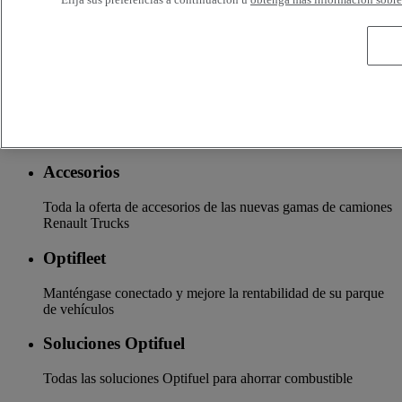
Servicios adicionales
Más información sobre servicios adicionales
Seguros y financiación
La garantía de servicios financieros y seguros a medida
Accesorios
Toda la oferta de accesorios de las nuevas gamas de camiones
Renault Trucks
Optifleet
Manténgase conectado y mejore la rentabilidad de su parque
de vehículos
Soluciones Optifuel
Todas las soluciones Optifuel para ahorrar combustible