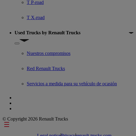
T P-road
T X-road
Used Trucks by Renault Trucks
Show submenu for Used Trucks by Renault Trucks
Nuestros compromisos
Red Renault Trucks
Servicios a medida para su vehículo de ocasión
© Copyright 2026 Renault Trucks
Footer links
Legal notice
Privacy
renault-trucks.com