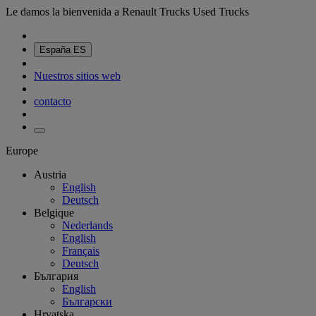
Le damos la bienvenida a Renault Trucks Used Trucks
España
ES
Nuestros sitios web
contacto
Europe
Austria
English
Deutsch
Belgique
Nederlands
English
Français
Deutsch
България
English
Български
Hrvatska