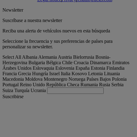
Newsletter
Suscríbase a nuestra newsletter
Reciba una alerta de vehículos nuevos en esta búsqueda
Seleccione la frecuencia y sus preferencias de países para
personalizar su newsletter.
Select All
Albania
Alemania
Austria
Bielorrusia
Bosnia-
Herzegovina
Bulgaria
Bélgica
Chile
Croacia
Dinamarca
Emiratos
Árabes Unidos
Eslovaquia
Eslovenia
España
Estonia
Finlandia
Francia
Grecia
Hungría
Israel
Italia
Kosovo
Letonia
Lituania
Macedonia
Moldova
Montenegro
Noruega
Países Bajos
Polonia
Portugal
Reino Unido
República Checa
Rumania
Rusia
Serbia
Suiza
Turquía
Ucrania
Suscribirse
España
Español
Encuentra tu camion
Togg
Ofertas
Togg
Used Trucks by Renault Trucks