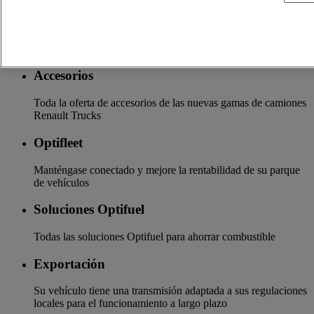
Seguros y financiación
La garantía de servicios financieros y seguros a medida
Accesorios
Toda la oferta de accesorios de las nuevas gamas de camiones
Renault Trucks
Optifleet
Manténgase conectado y mejore la rentabilidad de su parque
de vehículos
Soluciones Optifuel
Todas las soluciones Optifuel para ahorrar combustible
Exportación
Su vehículo tiene una transmisión adaptada a sus regulaciones
locales para el funcionamiento a largo plazo