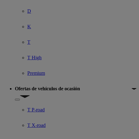
D
K
T
T High
Premium
Ofertas de vehículos de ocasión
Show submenu for Ofertas de vehículos de ocasión
T P-road
T X-road