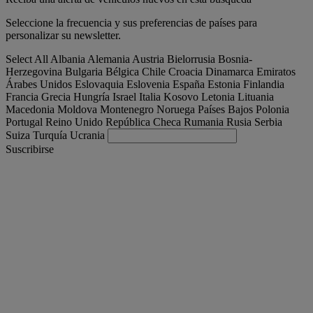
Seleccione la frecuencia y sus preferencias de países para
personalizar su newsletter.
Select All
Albania
Alemania
Austria
Bielorrusia
Bosnia-
Herzegovina
Bulgaria
Bélgica
Chile
Croacia
Dinamarca
Emiratos
Árabes Unidos
Eslovaquia
Eslovenia
España
Estonia
Finlandia
Francia
Grecia
Hungría
Israel
Italia
Kosovo
Letonia
Lituania
Macedonia
Moldova
Montenegro
Noruega
Países Bajos
Polonia
Portugal
Reino Unido
República Checa
Rumania
Rusia
Serbia
Suiza
Turquía
Ucrania
Suscribirse
España
Español
Encuentra tu camion
Togg
Ofertas
Togg
Used Trucks by Renault Trucks
Togg
Nuestros sitios web
contacto