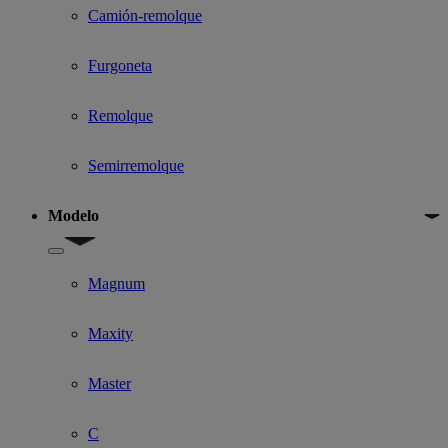
Camión-remolque
Furgoneta
Remolque
Semirremolque
Modelo
Show submenu for Modelo
Magnum
Maxity
Master
C