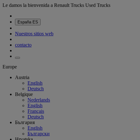
Le damos la bienvenida a Renault Trucks Used Trucks
España
ES
Nuestros sitios web
contacto
Europe
Austria
English
Deutsch
Belgique
Nederlands
English
Français
Deutsch
България
English
Български
Hrvatska