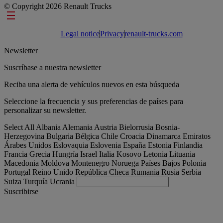
© Copyright 2026 Renault Trucks
Footer links
Legal notice
Privacy
renault-trucks.com
Newsletter
Suscríbase a nuestra newsletter
Reciba una alerta de vehículos nuevos en esta búsqueda
Seleccione la frecuencia y sus preferencias de países para
personalizar su newsletter.
Select All
Albania
Alemania
Austria
Bielorrusia
Bosnia-
Herzegovina
Bulgaria
Bélgica
Chile
Croacia
Dinamarca
Emiratos
Árabes Unidos
Eslovaquia
Eslovenia
España
Estonia
Finlandia
Francia
Grecia
Hungría
Israel
Italia
Kosovo
Letonia
Lituania
Macedonia
Moldova
Montenegro
Noruega
Países Bajos
Polonia
Portugal
Reino Unido
República Checa
Rumania
Rusia
Serbia
Suiza
Turquía
Ucrania
Suscribirse
España
Español