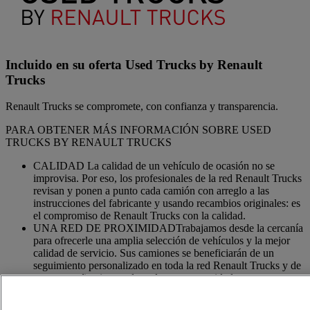
Incluido en su oferta Used Trucks by Renault
Trucks
Renault Trucks se compromete, con confianza y transparencia.
PARA OBTENER MÁS INFORMACIÓN SOBRE USED
TRUCKS BY RENAULT TRUCKS
CALIDAD La calidad de un vehículo de ocasión no se
improvisa. Por eso, los profesionales de la red Renault Trucks
revisan y ponen a punto cada camión con arreglo a las
instrucciones del fabricante y usando recambios originales: es
el compromiso de Renault Trucks con la calidad.
UNA RED DE PROXIMIDADTrabajamos desde la cercanía
para ofrecerle una amplia selección de vehículos y la mejor
calidad de servicio. Sus camiones se beneficiarán de un
seguimiento personalizado en toda la red Renault Trucks y de
un acompañamiento adaptado a sus necesidades.
OFERTA DE SERVICIOS ADAPTADOSSomos expertos