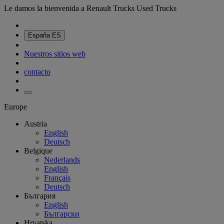
Le damos la bienvenida a Renault Trucks Used Trucks
España
ES
Nuestros sitios web
contacto
Europe
Austria
English
Deutsch
Belgique
Nederlands
English
Français
Deutsch
България
English
Български
Hrvatska