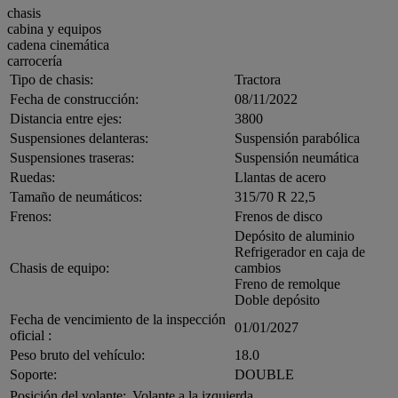
chasis
cabina y equipos
cadena cinemática
carrocería
Tipo de chasis:
Tractora
Fecha de construcción:
08/11/2022
Distancia entre ejes:
3800
Suspensiones delanteras:
Suspensión parabólica
Suspensiones traseras:
Suspensión neumática
Ruedas:
Llantas de acero
Tamaño de neumáticos:
315/70 R 22,5
Frenos:
Frenos de disco
Depósito de aluminio
Refrigerador en caja de
Chasis de equipo:
cambios
Freno de remolque
Doble depósito
Fecha de vencimiento de la inspección
01/01/2027
oficial :
Peso bruto del vehículo:
18.0
Soporte:
DOUBLE
Posición del volante:
Volante a la izquierda