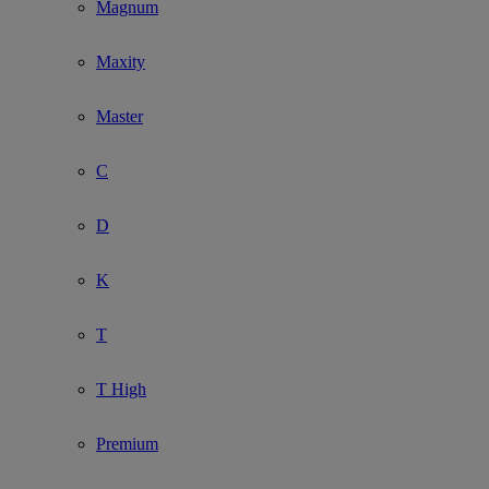
Magnum
Maxity
Master
C
D
K
T
T High
Premium