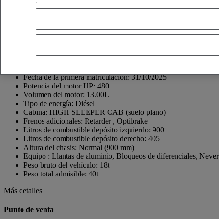
Ctra. de Córdoba-Málaga, Km. 68,290
14900 Lucena
Spain
+34 957 51 33 51
J.Carlos Cañete
Mostrar número de teléfono
+34659885842
Contacto via Whatsapp
Enviar un mensaje
Fecha de la primera matriculación:
31/10/2025
Potencia del motor HP:
480
Volumen del motor:
13.00L
Tipo de energía:
Diésel
Cabina:
HIGH SLEEPER CAB (suelo plano)
Frenos adicionales:
Retarder , Optibrake
Litros de combustible depósito izquierdo:
900
Litros de combustible depósito derecho:
405
Altura del chasis:
Normal (900 mm)
Equipo :
Llantas de aluminio, Bloqueos de diferenciales, Nevera
Peso bruto del vehículo:
18t
Peso total admisible:
40t
Más detalles
Punto de venta