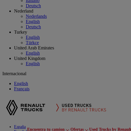
Italiano
Deutsch
Nederland
Nederlands
English
Deutsch
Turkey
English
Türkçe
United Arab Emirates
English
United Kingdom
English
Internacional
English
Français
España
Encuentra tu camion
Ofertas
Used Trucks by Renaul