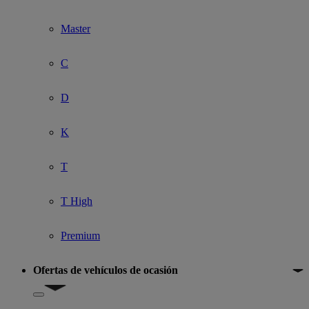
Master
C
D
K
T
T High
Premium
Ofertas de vehículos de ocasión
Show submenu for Ofertas de vehículos de ocasión