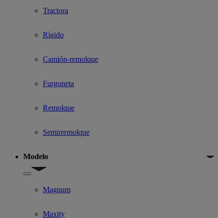
Tractora
Rígido
Camión-remolque
Furgoneta
Remolque
Semirremolque
Modelo
Show submenu for Modelo
Magnum
Maxity