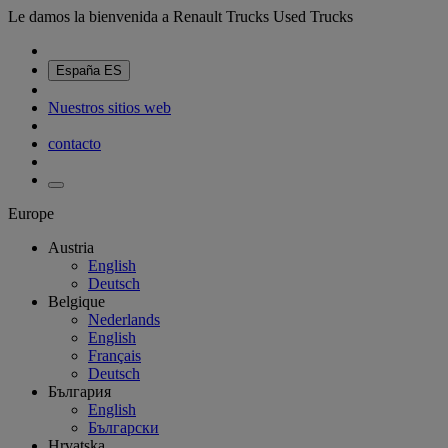
Le damos la bienvenida a Renault Trucks Used Trucks
España
ES
Nuestros sitios web
contacto
Europe
Austria
English
Deutsch
Belgique
Nederlands
English
Français
Deutsch
България
English
Български
Hrvatska