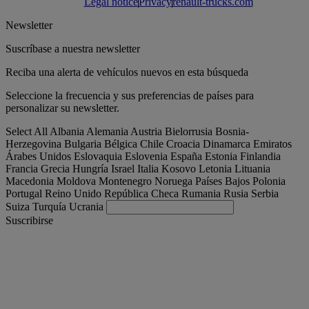
Legal notice
Privacy
renault-trucks.com
Newsletter
Suscríbase a nuestra newsletter
Reciba una alerta de vehículos nuevos en esta búsqueda
Seleccione la frecuencia y sus preferencias de países para
personalizar su newsletter.
Select All
Albania
Alemania
Austria
Bielorrusia
Bosnia-
Herzegovina
Bulgaria
Bélgica
Chile
Croacia
Dinamarca
Emiratos
Árabes Unidos
Eslovaquia
Eslovenia
España
Estonia
Finlandia
Francia
Grecia
Hungría
Israel
Italia
Kosovo
Letonia
Lituania
Macedonia
Moldova
Montenegro
Noruega
Países Bajos
Polonia
Portugal
Reino Unido
República Checa
Rumania
Rusia
Serbia
Suiza
Turquía
Ucrania
Suscribirse
España
Español
Encuentra tu camion
Togg
Ofertas
Togg