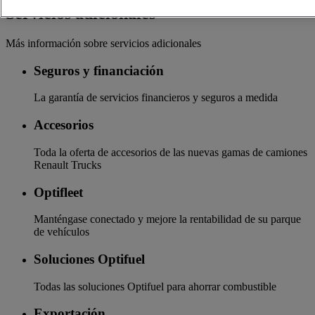
Servicios adicionales
Más información sobre servicios adicionales
Seguros y financiación
La garantía de servicios financieros y seguros a medida
Accesorios
Toda la oferta de accesorios de las nuevas gamas de camiones
Renault Trucks
Optifleet
Manténgase conectado y mejore la rentabilidad de su parque
de vehículos
Soluciones Optifuel
Todas las soluciones Optifuel para ahorrar combustible
Exportación