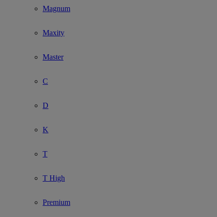
Magnum
Maxity
Master
C
D
K
T
T High
Premium