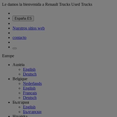
Le damos la bienvenida a Renault Trucks Used Trucks
España
ES
Nuestros sitios web
contacto
Europe
Austria
English
Deutsch
Belgique
Nederlands
English
Français
Deutsch
България
English
Български
Hrvatska