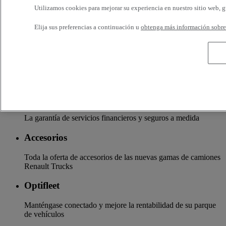
Utilizamos cookies para mejorar su experiencia en nuestro sitio web, g
en el camión. Por eso, su vehículo se puede beneficiar de un
conjunto de servicios personalizables y adaptados a las
necesidades de su actividad: financiación, seguros, garantía,
Elija sus preferencias a continuación u
obtenga más información sobre 
formación en conducción, etc.
Servicios adicionales
Más información sobre servicios adicionales
Seguros y financiación
La garantía de servicios financieros y seguros a medida
Accesorios
Toda la oferta de accesorios de las nuevas gamas de camiones
Renault Trucks
Optifleet
Manténgase conectado y mejore la rentabilidad de su parque
de vehículos