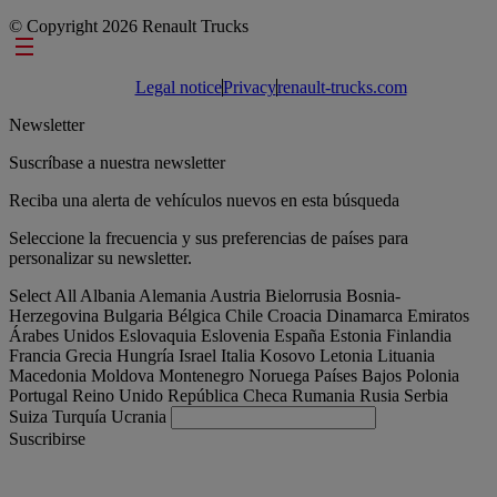
© Copyright 2026 Renault Trucks
Footer links
Legal notice
Privacy
renault-trucks.com
Newsletter
Suscríbase a nuestra newsletter
Reciba una alerta de vehículos nuevos en esta búsqueda
Seleccione la frecuencia y sus preferencias de países para
personalizar su newsletter.
Select All
Albania
Alemania
Austria
Bielorrusia
Bosnia-
Herzegovina
Bulgaria
Bélgica
Chile
Croacia
Dinamarca
Emiratos
Árabes Unidos
Eslovaquia
Eslovenia
España
Estonia
Finlandia
Francia
Grecia
Hungría
Israel
Italia
Kosovo
Letonia
Lituania
Macedonia
Moldova
Montenegro
Noruega
Países Bajos
Polonia
Portugal
Reino Unido
República Checa
Rumania
Rusia
Serbia
Suiza
Turquía
Ucrania
Suscribirse
España