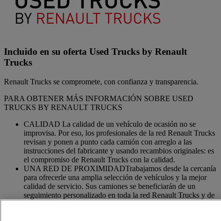
Incluido en su oferta Used Trucks by Renault
Trucks
Renault Trucks se compromete, con confianza y transparencia.
PARA OBTENER MÁS INFORMACIÓN SOBRE USED
TRUCKS BY RENAULT TRUCKS
CALIDAD La calidad de un vehículo de ocasión no se
improvisa. Por eso, los profesionales de la red Renault Trucks
revisan y ponen a punto cada camión con arreglo a las
instrucciones del fabricante y usando recambios originales: es
el compromiso de Renault Trucks con la calidad.
UNA RED DE PROXIMIDADTrabajamos desde la cercanía
para ofrecerle una amplia selección de vehículos y la mejor
calidad de servicio. Sus camiones se beneficiarán de un
seguimiento personalizado en toda la red Renault Trucks y de
un acompañamiento adaptado a sus necesidades.
OFERTA DE SERVICIOS ADAPTADOSSomos expertos