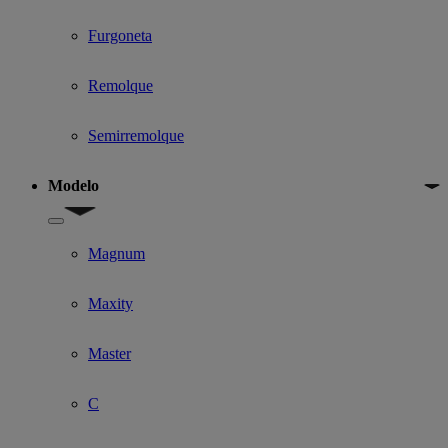
Furgoneta
Remolque
Semirremolque
Modelo
Show submenu for Modelo
Magnum
Maxity
Master
C