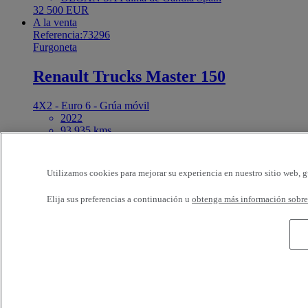
32 500 EUR
A la venta
Referencia:73296
Furgoneta
Renault Trucks Master 150
4X2 - Euro 6 - Grúa móvil
2022
93 935 kms
3.5 t
R1 GAMA CAMIONES 2010 S.L. (Murcia) Molina
de Segura Spain
Utilizamos cookies para mejorar su experiencia en nuestro sitio web, g
25 500 EUR
A la venta
Elija sus preferencias a continuación u
obtenga más información sobre 
Referencia:73322
Furgoneta
Renault Trucks Master 135
4x2 FWD - Euro 6
2023
168 066 kms