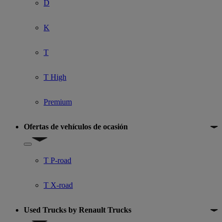
D
K
T
T High
Premium
Ofertas de vehículos de ocasión
Show submenu for Ofertas de vehículos de ocasión
T P-road
T X-road
Used Trucks by Renault Trucks