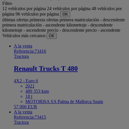
Filtro
12 vehículos por página
24 vehículos por página
48 vehículos por
página
96 vehículos por página
OK
últimas ofertas
primeras ofertas
primera matriculación - descendente
primera matriculación - ascendente
kilometraje - descendente
kilometraje - ascendente
precio - descendente
precio - ascendente
Vehículos más cercanos
OK
A la venta
Referencia:73416
Tractora
Renault Trucks T 480
4X2 - Euro 6
2021
489 353 kms
18 t
MOTORISA SA Palma de Mallorca Spain
57 000 EUR
A la venta
Referencia:73415
Tractora