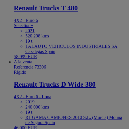
Renault Trucks T 480
4X2 - Euro 6
Selection+
2021
520 298 kms
19 t
TALAUTO VEHICULOS INDUSTRIALES SA
Cazalegas Spain
58 999 EUR
A la venta
Referencia:73306
Rígido
Renault Trucks D Wide 380
4X2 - Euro 6 - Lona
2019
240 000 kms
19 t
R1 GAMA CAMIONES 2010 S.L. (Murcia) Molina
de Segura Spain
46 000 EUR