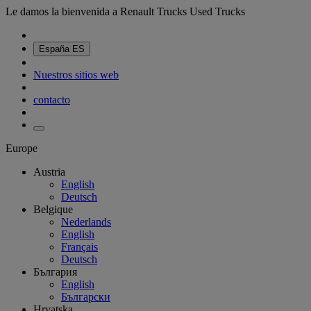
Le damos la bienvenida a Renault Trucks Used Trucks
España
ES
Nuestros sitios web
contacto
Europe
Austria
English
Deutsch
Belgique
Nederlands
English
Français
Deutsch
България
English
Български
Hrvatska