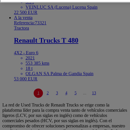
3.5 t
VEINLUC SA (Lucena) Lucena Spain
22 500 EUR
A la venta
Referencia:73321
Tractora
Renault Trucks T 480
4X2 - Euro 6
2021
553 385 kms
18 t
OLGAN SA Palma de Gandia Spain
53 000 EUR
1
2
3
4
5
...
13
La red de Used Trucks de Renault Trucks se erige como la
plataforma líder para la compra venta tanto de vehículos comerciales
ligeros (LCV, por sus siglas en inglés) como de vehículos
comerciales pesados (HCV, por sus siglas en inglés). Con el
compromiso de ofrecer soluciones personalizas a empresas, nuestro