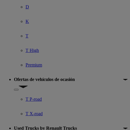
D
K
T
T High
Premium
Ofertas de vehículos de ocasión
Show submenu for Ofertas de vehículos de ocasión
T P-road
T X-road
Used Trucks by Renault Trucks