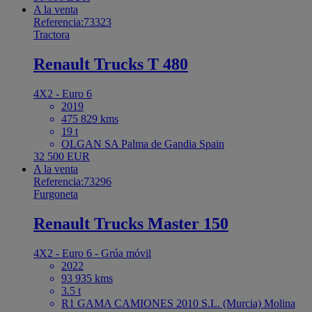
A la venta
Referencia:73323
Tractora
Renault Trucks T 480
4X2 - Euro 6
2019
475 829 kms
19 t
OLGAN SA Palma de Gandia Spain
32 500 EUR
A la venta
Referencia:73296
Furgoneta
Renault Trucks Master 150
4X2 - Euro 6 - Grúa móvil
2022
93 935 kms
3.5 t
R1 GAMA CAMIONES 2010 S.L. (Murcia) Molina