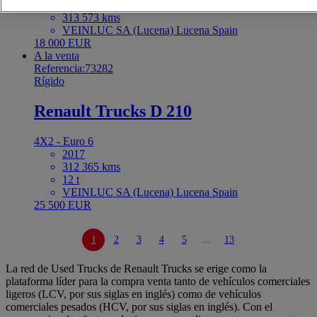
2019
313 573 kms
VEINLUC SA (Lucena) Lucena Spain
18 000 EUR
A la venta
Referencia:73282
Rígido
Renault Trucks D 210
4X2 - Euro 6
2017
312 365 kms
12 t
VEINLUC SA (Lucena) Lucena Spain
25 500 EUR
1
2
3
4
5
...
13
La red de Used Trucks de Renault Trucks se erige como la
plataforma líder para la compra venta tanto de vehículos comerciales
ligeros (LCV, por sus siglas en inglés) como de vehículos
comerciales pesados (HCV, por sus siglas en inglés). Con el