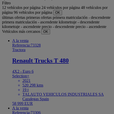
Filtro
12 vehículos por página
24 vehículos por página
48 vehículos por
página
96 vehículos por página
OK
últimas ofertas
primeras ofertas
primera matriculación - descendente
primera matriculación - ascendente
kilometraje - descendente
kilometraje - ascendente
precio - descendente
precio - ascendente
Vehículos más cercanos
OK
A la venta
Referencia:73328
Tractora
Renault Trucks T 480
4X2 - Euro 6
Selection+
2021
520 298 kms
19 t
TALAUTO VEHICULOS INDUSTRIALES SA
Cazalegas Spain
58 999 EUR
A la venta
Referencia:73306