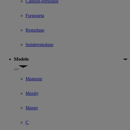
Camión-remolque
Furgoneta
Remolque
Semirremolque
Modelo
Show submenu for Modelo
Magnum
Maxity
Master
C