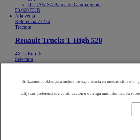
OLGAN SA Palma de Gandia Spain
53 000 EUR
A la venta
Referencia:73274
Tractora
Renault Trucks T High 520
4X2 - Euro 6
Selection
2021
671 500 kms
18 t
R1 GAMA CAMIONES 2010 S.L. (Murcia) Molina
Utilizamos cookies para mejorar su experiencia en nuestro sitio web, g
de Segura Spain
53 000 EUR
Elija sus preferencias a continuación u
obtenga más información sobre 
A la venta
Referencia:73283
Furgoneta
Renault Trucks Master 130
4X2 - Euro 6 - Caja