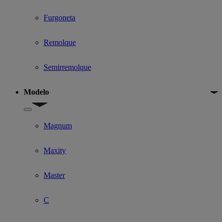
Furgoneta
Remolque
Semirremolque
Modelo
Show submenu for Modelo
Magnum
Maxity
Master
C