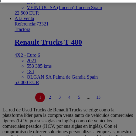
3.5 t
VEINLUC SA (Lucena) Lucena Spain
22 500 EUR
A la venta
Referencia:73321
Tractora
Renault Trucks T 480
4X2 - Euro 6
2021
553 385 kms
18 t
OLGAN SA Palma de Gandia Spain
53 000 EUR
1
2
3
4
5
...
13
La red de Used Trucks de Renault Trucks se erige como la
plataforma líder para la compra venta tanto de vehículos comerciales
ligeros (LCV, por sus siglas en inglés) como de vehículos
comerciales pesados (HCV, por sus siglas en inglés). Con el
compromiso de ofrecer soluciones personalizas a empresas, nuestro