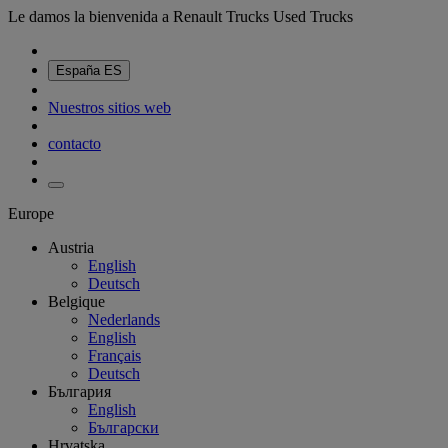
Le damos la bienvenida a Renault Trucks Used Trucks
España
ES
Nuestros sitios web
contacto
Europe
Austria
English
Deutsch
Belgique
Nederlands
English
Français
Deutsch
България
English
Български
Hrvatska