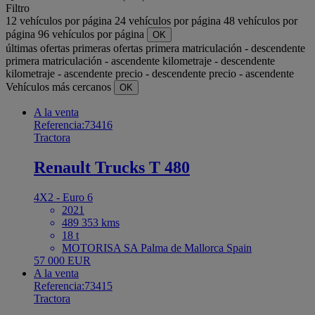
Filtro
12 vehículos por página
24 vehículos por página
48 vehículos por
página
96 vehículos por página
OK
últimas ofertas
primeras ofertas
primera matriculación - descendente
primera matriculación - ascendente
kilometraje - descendente
kilometraje - ascendente
precio - descendente
precio - ascendente
Vehículos más cercanos
OK
A la venta
Referencia:73416
Tractora
Renault Trucks T 480
4X2 - Euro 6
2021
489 353 kms
18 t
MOTORISA SA Palma de Mallorca Spain
57 000 EUR
A la venta
Referencia:73415
Tractora