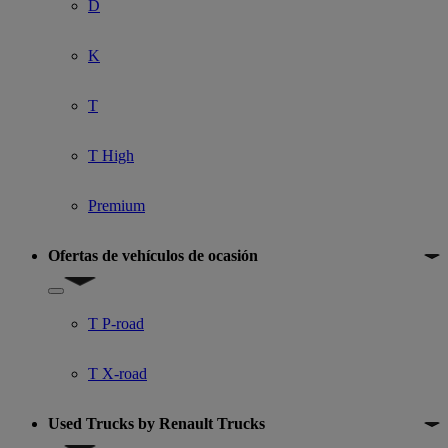
D
K
T
T High
Premium
Ofertas de vehículos de ocasión
Show submenu for Ofertas de vehículos de ocasión
T P-road
T X-road
Used Trucks by Renault Trucks