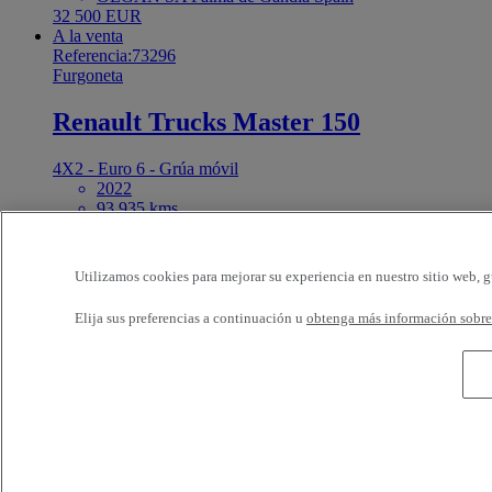
32 500 EUR
A la venta
Referencia:73296
Furgoneta
Renault Trucks Master 150
4X2 - Euro 6 - Grúa móvil
2022
93 935 kms
3.5 t
R1 GAMA CAMIONES 2010 S.L. (Murcia) Molina
de Segura Spain
Utilizamos cookies para mejorar su experiencia en nuestro sitio web, g
25 500 EUR
A la venta
Elija sus preferencias a continuación u
obtenga más información sobre 
Referencia:73322
Furgoneta
Renault Trucks Master 135
4x2 FWD - Euro 6
2023
168 066 kms