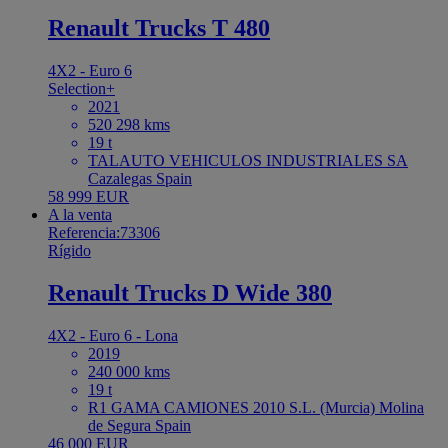
Renault Trucks T 480
4X2 - Euro 6
Selection+
2021
520 298 kms
19 t
TALAUTO VEHICULOS INDUSTRIALES SA
Cazalegas Spain
58 999 EUR
A la venta
Referencia:73306
Rígido
Renault Trucks D Wide 380
4X2 - Euro 6 - Lona
2019
240 000 kms
19 t
R1 GAMA CAMIONES 2010 S.L. (Murcia) Molina
de Segura Spain
46 000 EUR